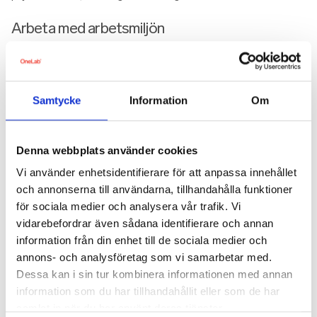
Arbeta med arbetsmiljön
Att arbeta systematiskt med er arbetsmiljö är ett bra
sätt att förebygga olyckor och ohälsa hos dina
medarbetare. Du gör det genom att undersöka,
genomföra och följa upp verksamheten. För att lyckas
Samtycke
Information
Om
behöver du arbeta med det både systematiskt och
planerat. Arbetsmiljöverket har en modell med tolv
paragrafer som du kan följa för att säkerställa er
Denna webbplats använder cookies
arbetsmiljö och dina medarbetares hälsa .
Vi använder enhetsidentifierare för att anpassa innehållet
Läs mer om ett systematiskt arbetsmiljöarbete (SAM)
och annonserna till användarna, tillhandahålla funktioner
här
för sociala medier och analysera vår trafik. Vi
Hälso- och arbetsmiljöundersökning
vidarebefordrar även sådana identifierare och annan
information från din enhet till de sociala medier och
Forskning visar att det i genomsnitt bara är 30% bland
annons- och analysföretag som vi samarbetar med.
medarbetare som utnyttjar sitt friskvårdsbidrag.
Dessa kan i sin tur kombinera informationen med annan
Hälsoinsatser som träningsaktiviteter och
information som du har tillhandahållit eller som de har
friskvårdsbidrag nyttjas nästan bara av de som redan
är hälsosamma.
samlat in när du har använt deras tjänster.