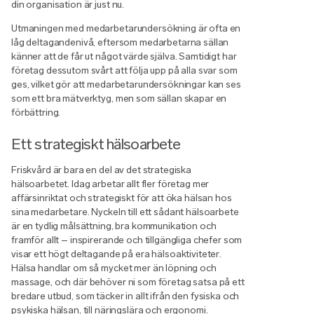
din organisation är just nu.
Utmaningen med medarbetarundersökning är ofta en
låg deltagandenivå, eftersom medarbetarna sällan
känner att de får ut något värde själva. Samtidigt har
företag dessutom svårt att följa upp på alla svar som
ges, vilket gör att medarbetarundersökningar kan ses
som ett bra mätverktyg, men som sällan skapar en
förbättring.
Ett strategiskt hälsoarbete
Friskvård är bara en del av det strategiska
hälsoarbetet. Idag arbetar allt fler företag mer
affärsinriktat och strategiskt för att öka hälsan hos
sina medarbetare. Nyckeln till ett sådant hälsoarbete
är en tydlig målsättning, bra kommunikation och
framför allt – inspirerande och tillgängliga chefer som
visar ett högt deltagande på era hälsoaktiviteter.
Hälsa handlar om så mycket mer än löpning och
massage, och där behöver ni som företag satsa på ett
bredare utbud, som täcker in allt ifrån den fysiska och
psykiska hälsan, till näringslära och ergonomi.