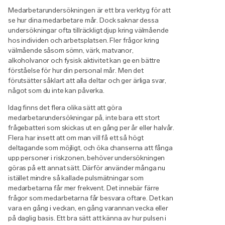
Medarbetarundersökningen är ett bra verktyg för att
se hur dina medarbetare mår. Dock saknar dessa
undersökningar ofta tillräckligt djup kring välmående
hos individen och arbetsplatsen. Fler frågor kring
välmående såsom sömn, värk, matvanor,
alkoholvanor och fysisk aktivitet kan ge en bättre
förståelse för hur din personal mår. Men det
förutsätter såklart att alla deltar och ger ärliga svar,
något som du inte kan påverka.
Idag finns det flera olika sätt att göra
medarbetarundersökningar på, inte bara ett stort
frågebatteri som skickas ut en gång per år eller halvår.
Flera har insett att om man vill få ett så högt
deltagande som möjligt, och öka chanserna att fånga
upp personer i riskzonen, behöver undersökningen
göras på ett annat sätt. Därför använder många nu
istället mindre så kallade pulsmätningar som
medarbetarna får mer frekvent. Det innebär färre
frågor som medarbetarna får besvara oftare. Det kan
vara en gång i veckan, en gång varannan vecka eller
på daglig basis. Ett bra sätt att känna av hur pulsen i