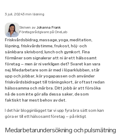
3 juli, 2024
3 min läsning
Skriven av
Johanna Frank
Företagsrådgivare på OneLab
Friskvårdsbidrag, massage, yoga, meditation,
löpning, friskvårdstimme, frukost, höj- och
sänkbara skrivbord, lunch och gymkort. Fina
förmåner som signalerar att ni är ett hälsosamt
företag – men är ni verkligen det? Svaret kan vara
nej. Medarbetare som är med i löparklubben, står
upp och jobbar, kör yogapassen och använder
friskvårdsbidraget till träningskort, är oftast redan
hälsosamma och mår bra. Ditt jobb är att försöka
nå de som inte gör alla dessa saker, de som
faktiskt har mest behov av det.
I det här blogginlägget tar vi upp fyra bra sätt som kan
göra er till ett hälsosamt företag – på riktigt.
Medarbetarundersökning och pulsmätning