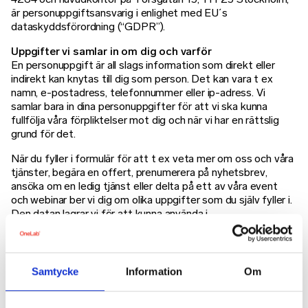
är personuppgiftsansvarig i enlighet med EU´s
dataskyddsförordning (“GDPR”).
Uppgifter vi samlar in om dig och varför
En personuppgift är all slags information som direkt eller
indirekt kan knytas till dig som person. Det kan vara t ex
namn, e-postadress, telefonnummer eller ip-adress. Vi
samlar bara in dina personuppgifter för att vi ska kunna
fullfölja våra förpliktelser mot dig och när vi har en rättslig
grund för det.
När du fyller i formulär för att t ex veta mer om oss och våra
tjänster, begära en offert, prenumerera på nyhetsbrev,
ansöka om en ledig tjänst eller delta på ett av våra event
och webinar ber vi dig om olika uppgifter som du själv fyller i.
Den datan lagrar vi för att kunna använda i
marknadsföringssyfte och för att kunna göra utskick till dig
om sånt som vi tror kan vara intressant för dig. Du kan när
som helst återkalla ditt samtycke och själv välja vilka typer
av utskick som du vill och inte vill ha skickade till dig.
Samtycke
Information
Om
Cookies
Cookies är små filer som en webbplats eller