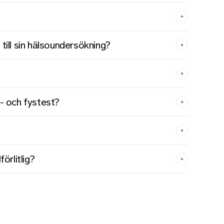
 till sin hälsoundersökning?
l- och fystest?
förlitlig?