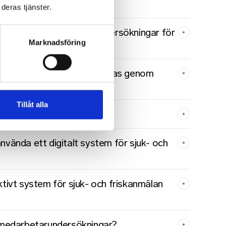
deras tjänster.
 att genomföra hälsoundersökningar för
Marknadsföring
an identifieras och förebyggas genom
Tillåt alla
shälsovård i praktiken?
använda ett digitalt system för sjuk- och
ektivt system för sjuk- och friskanmälan
medarbetarundersökningar?