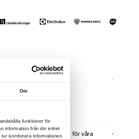
kning för företag?
Om
nebär att anställda erbjuds
ngar av den fysiska och psykiska
rer och främja tidig upptäckt av
sgivaren anonymiserade och
 ohälsan på arbetsplatsen.
andahålla funktioner för
n information från din enhet
stera i hälsoundersökningar för våra
 tur kombinera informationen