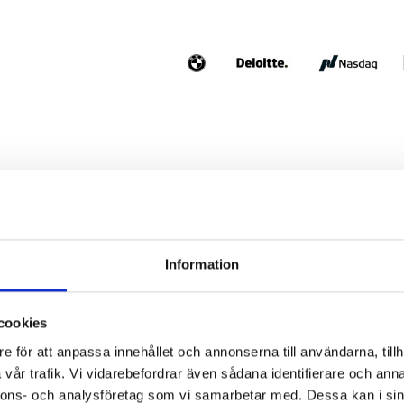
Vad innebär en hälsoundersö
Information
En hälsoundersökning för företag in
regelbundna medicinska undersökni
hälsan för att identifiera riskfakto
hälsoproblem. Samtidigt får arbet
cookies
aggregerade insikter om hälsan och
e för att anpassa innehållet och annonserna till användarna, tillh
vår trafik. Vi vidarebefordrar även sådana identifierare och anna
Varför bör vårt företag inve
nnons- och analysföretag som vi samarbetar med. Dessa kan i sin