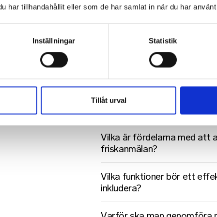
anställda?
har tillhandahållit eller som de har samlat in när du har använt 
Hur ofta rekommenderas det
Inställningar
Statistik
företag?
Vilka typer av hälsorisker k
dessa undersökningar?
Tillåt urval
Vad innebär proaktiv företag
Vilka är fördelarna med att 
friskanmälan?
Vilka funktioner bör ett eff
inkludera?
Varför ska man genomföra 