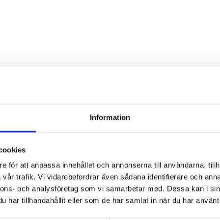
Är det något man bör tänka 
Proverna kräver inte fasta eller om
stress, kraftig fysisk ansträngning
Information
eftersom det kan påverka blodtryc
cookies
Ska jag undvika att ta medic
e för att anpassa innehållet och annonserna till användarna, tillh
vår trafik. Vi vidarebefordrar även sådana identifierare och anna
Vad händer efter provtagni
nnons- och analysföretag som vi samarbetar med. Dessa kan i sin
har tillhandahållit eller som de har samlat in när du har använt 
Var görs provtagningen?