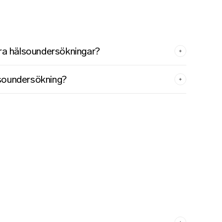
 era hälsoundersökningar?
lsoundersökning?