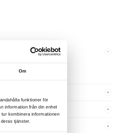
på inför provtagningen?
byte, men det är bra att undvika
 och stora mängder koffein innan
Om
ket.
in innan undersökningen?
andahålla funktioner för
n information från din enhet
ngen?
 tur kombinera informationen
deras tjänster.