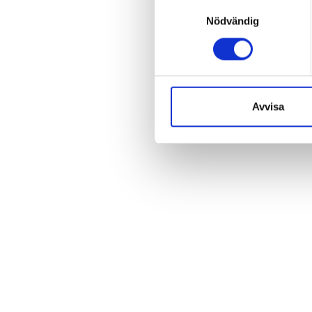
Samtyckesval
Nödvändig
Avvisa