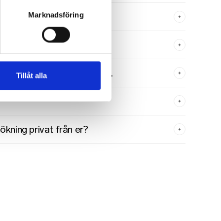
en?
Marknadsföring
ingen om jag är gravid?
lja få hjälp av sköterskorna.
Tillåt alla
kning privat från er?