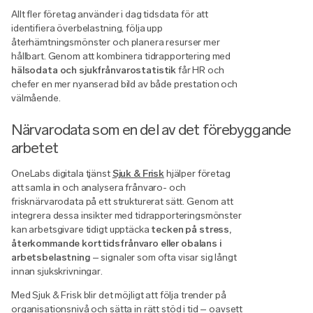
Allt fler företag använder i dag tidsdata för att
identifiera överbelastning, följa upp
återhämtningsmönster och planera resurser mer
hållbart. Genom att kombinera tidrapportering med
hälsodata och sjukfrånvarostatistik
får HR och
chefer en mer nyanserad bild av både prestation och
välmående.
Närvarodata som en del av det förebyggande
arbetet
OneLabs digitala tjänst
Sjuk & Frisk
hjälper företag
att samla in och analysera frånvaro- och
frisknärvarodata på ett strukturerat sätt. Genom att
integrera dessa insikter med tidrapporteringsmönster
kan arbetsgivare tidigt upptäcka
tecken på stress,
återkommande korttidsfrånvaro eller obalans i
arbetsbelastning
– signaler som ofta visar sig långt
innan sjukskrivningar.
Med Sjuk & Frisk blir det möjligt att följa trender på
organisationsnivå och sätta in rätt stöd i tid – oavsett