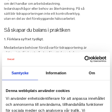
om det handlar om arbetsbelastning,
ledarskapsfrågor eller behov av återhämtning. På så
sätt blir tidrapporteringen inte ett kontrollverktyg,
utan en del av det förebyggande hälsoarbetet.
Så skapar du balans i praktiken
1. Förklara syftet tydligt.
Medarbetare behöver förstå varför tidrapportering är
viktig – inte för kontroll, utan för att skapa balans,
rättvisa och hållbar planering.
2. Fokusera på mönster, inte minuter.
Samtycke
Information
Om
Analysera trender över tid snarare än enskilda dagar.
Höga arbetstoppar kan vara normala, men långvarig
överbelastning kräver åtgärd.
Denna webbplats använder cookies
3. Koppla samman data med dialog.
Vi använder enhetsidentifierare för att anpassa innehållet
Tidrapportering ska vara ett stöd för samtal om
och annonserna till användarna, tillhandahålla funktioner
arbetsbelastning, inte ett ensidigt mått på prestation.
för sociala medier och analysera vår trafik. Vi
Regelbundna avstämningar hjälper till att sätta