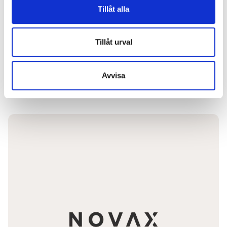
bidrar till att skapa balans, inte belastning.
Tillåt alla
Ta reda på hur OneLab kan stötta ert
hälsoarbete
Tillåt urval
Avvisa
Nästa läsning