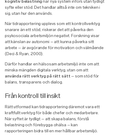
kognitiv belastning
när nya system införs utan tydligt
syfte eller stöd. Det handlar alltså inte om tekniken i
sig, utan hur den används.
När tidrapportering upplevs som ett kontrollverktyg
snarare än ett stöd, riskerar det att påverka den
psykosociala arbetsmiljön negativt. Forskning visar
att känslan av autonomi – att kunna påverka sitt
arbete – är avgörande för motivation och välmående
(Deci & Ryan, 2000).
Därför handlar en hälsosam arbetsmiljö inte om att
minska mängden digitala verktyg, utan om att
använda rätt verktyg på rätt sätt
– som stöd för
balans, transparens och dialog.
Från kontroll till insikt
Rätt utformad kan tidrapportering däremot vara ett
kraftfullt verktyg för både chefer och medarbetare.
När syftet är tydligt – att skapa balans, förstå
belastning och förebygga ohälsa – kan
rapporteringen bidra till en mer hållbar arbetsmiljö.