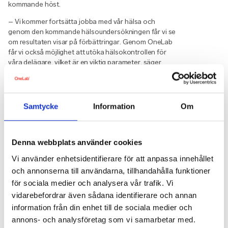
kommande höst.
– Vi kommer fortsätta jobba med vår hälsa och
genom den kommande hälsoundersökningen får vi se
om resultaten visar på förbättringar. Genom OneLab
får vi också möjlighet att utöka hälsokontrollen för
våra delägare, vilket är en viktig parameter, säger
Caroline Falconer.
Baker McKenzie har tidigare använt sig av andra
hälsoundersökningar, men har inte riktigt fått den
Samtycke
Information
Om
feedbacken som de önskat av företagen. Istället för
att få uppföljning hela vägen har det oftast stannat av
efter de har fått resultaten. Men, med OneLabs
tjänster har de istället fått möjligheten att på både
Denna webbplats använder cookies
individ- och företagsnivå få en överblick över
Vi använder enhetsidentifierare för att anpassa innehållet
personalens mående och möjlighet till uppföljning, ett
och annonserna till användarna, tillhandahålla funktioner
viktigt steg i bolagets arbete med att alltid sätta
personalens välmående i första rummet.
för sociala medier och analysera vår trafik. Vi
vidarebefordrar även sådana identifierare och annan
information från din enhet till de sociala medier och
annons- och analysföretag som vi samarbetar med.