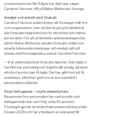
orosmoment och fler frågor har dykt upp, säger
Caroline Falconer, HR på Baker McKenzie i Sverige.
Smidigt och enkelt med OneLab
Caroline Falconer understryker att företaget mår bra
som organisation, men att det är just på individnivå
där OneLabs hjälp behövts för att stötta och stärka
personalen. För att underlätta i arbetsvardagen har
därför Baker McKenzie använt OneLabs enkla och
smarta hälsoundersökningar, ett smidigt sätt att
arbeta med företagshälsa, menar Caroline Falconer:
– Vi är jättenöjda med OneLabs tjänster. Den hjälp vi
har fått har varit viktig och framförallt smidig, då även
ett stort kontor kan få hjälp. Det har gått fort att få
resultaten, vilket har gett oss en bra överblick i
personalens mående.
Högt deltagande – nöjda medarbetare
Responsen hos personalen har varit positiv och
deltagarnivån har varit hög, cirka 85 procent.
Företaget gjorde en andra hälsoundersökning under
hösten 2020 och har ytterligare en planerad till