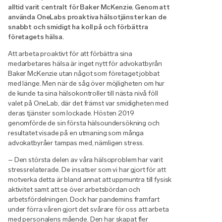
alltid varit centralt för Baker McKenzie. Genom att
använda OneLabs proaktiva hälsotjänster kan de
snabbt och smidigt ha koll på och förbättra
företagets hälsa.
Att arbeta proaktivt för att förbättra sina
medarbetares hälsa är inget nytt för advokatbyrån
Baker McKenzie utan något som företaget jobbat
med länge. Men när de såg över möjligheten om hur
de kunde ta sina hälsokontroller till nästa nivå föll
valet på OneLab, där det främst var smidigheten med
deras tjänster som lockade. Hösten 2019
genomförde de sin första hälsoundersökning och
resultatet visade på en utmaning som många
advokatbyråer tampas med, nämligen stress.
– Den största delen av våra hälsoproblem har varit
stressrelaterade. De insatser som vi har gjort för att
motverka detta är bland annat att uppmuntra till fysisk
aktivitet samt att se över arbetsbördan och
arbetsfördelningen. Dock har pandemins framfart
under förra våren gjort det svårare för oss att arbeta
med personalens mående. Den har skapat fler