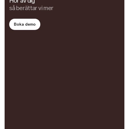
Hör av dig
så berättar vi mer
Boka demo