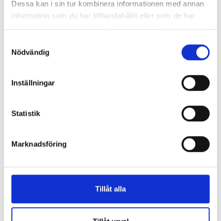
Dessa kan i sin tur kombinera informationen med annan
Nästa läsning
information som du har tillhandahållit eller som de har
samlat in när du har använt deras tjänster.
Samtyckesval
Nödvändig
Inställningar
Statistik
Marknadsföring
Artikel
3 juli, 2024
Tillåt alla
Hur diagnostiseras psykisk ohälsa? Med exempel och statistik