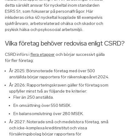
detta särskilt ansvar för nyckeltal inom standarden
ESRS S1, som fokuserar på personalfrågor. Här
inkluderas cirka 40 nyckeltal kopplade till exempelvis
sjukfrånvaro, arbetsrelaterad ohälsa och skador och
psykisk hälsa och psykosocial arbetsmiljö.
Vilka företag behöver redovisa enligt CSRD?
CSRD införs i
flera etapper
och börjar successivt gälla
för fler företag:
År 2025: Börsnoterade företag med över 500
anställda börjar rapportera för räkenskapsåret 2024.
År 2026: Rapporteringskraven gäller för företag som
uppfyller minst två av följande tre kriterier:
Fler än 250 anställda.
En omsättning över 550 MSEK.
En balansomslutning över 280 MSEK.
År 2027: Noterade små och medelstora företag, små
och icke-komplexa kreditinstitut och vissa
försäkringsbolag börjar rapportera för