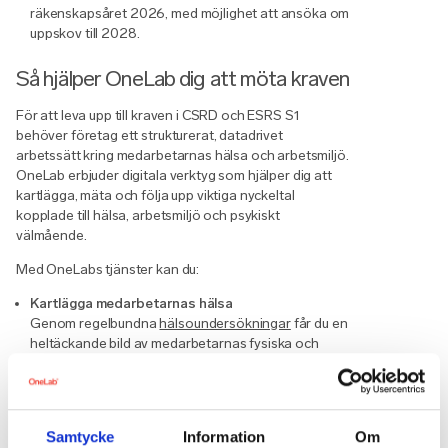
räkenskapsåret 2026, med möjlighet att ansöka om
uppskov till 2028.
Så hjälper OneLab dig att möta kraven
För att leva upp till kraven i CSRD och ESRS S1
behöver företag ett strukturerat, datadrivet
arbetssätt kring medarbetarnas hälsa och arbetsmiljö.
OneLab erbjuder digitala verktyg som hjälper dig att
kartlägga, mäta och följa upp viktiga nyckeltal
kopplade till hälsa, arbetsmiljö och psykiskt
välmående.
Med OneLabs tjänster kan du:
Kartlägga medarbetarnas hälsa
Genom regelbundna
hälsoundersökningar
får du en
heltäckande bild av medarbetarnas fysiska och
psykiska välmående. Det gör det möjligt att identifiera
risker tidigt och arbeta förebyggande.
Mäta och följa upp psykosocial arbetsmiljö
Våra
medarbetarundersökningar
ger dig insikt i
Samtycke
Information
Om