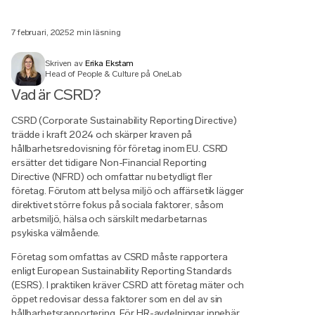
7 februari, 2025
2 min läsning
Skriven av
Erika Ekstam
Head of People & Culture på OneLab
Vad är CSRD?
CSRD (Corporate Sustainability Reporting Directive)
trädde i kraft 2024 och skärper kraven på
hållbarhetsredovisning för företag inom EU. CSRD
ersätter det tidigare Non-Financial Reporting
Directive (NFRD) och omfattar nu betydligt fler
företag. Förutom att belysa miljö och affärsetik lägger
direktivet större fokus på sociala faktorer, såsom
arbetsmiljö, hälsa och särskilt medarbetarnas
psykiska välmående.
Företag som omfattas av CSRD måste rapportera
enligt European Sustainability Reporting Standards
(ESRS). I praktiken kräver CSRD att företag mäter och
öppet redovisar dessa faktorer som en del av sin
hållbarhetsrapportering. För HR-avdelningar innebär