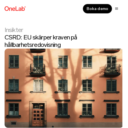
Boka demo
Insikter
CSRD: EU skärper kraven på
hållbarhetsredovisning