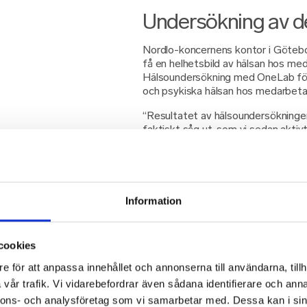
Undersökning av de
Nordlo-koncernens kontor i Göteb
få en helhetsbild av hälsan hos m
Hälsoundersökning med OneLab för
och psykiska hälsan hos medarbeta
“Resultatet av hälsoundersökningen
faktiskt såg ut, som vi sedan aktiv
på företaget mådde jättebra men de
gjorde det. Att kunna erbjuda dem 
kunna må bättre känns väldigt bra”
Nordlo valde att följa upp med One
Information
som hade större hälsorisker och s
månader fick de ett personligt anpa
hälsorådgivning med OneLabs medic
cookies
hälsa och sina värden.
e för att anpassa innehållet och annonserna till användarna, tillh
“Vi vet inte vilka dessa individer är
vår trafik. Vi vidarebefordrar även sådana identifierare och anna
medarbetare har kommit till mig per
nnons- och analysföretag som vi samarbetar med. Dessa kan i sin
stöttning den har fått med sin hälsa