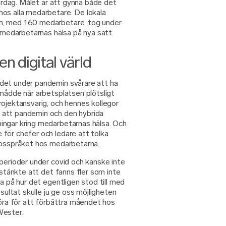
vardag. Målet är att gynna både det
os alla medarbetare. De lokala
m, med 160 medarbetare, tog under
a medarbetarnas hälsa på nya sätt.
n digital värld
det under pandemin svårare att ha
 mådde när arbetsplatsen plötsligt
rojektansvarig, och hennes kollegor
 att pandemin och den hybrida
ingar kring medarbetarnas hälsa. Och
för chefer och ledare att tolka
ppsspråket hos medarbetarna.
 perioder under covid och kanske inte
sstänkte att det fanns fler som inte
da på hur det egentligen stod till med
esultat skulle ju ge oss möjligheten
göra för att förbättra måendet hos
Wester.