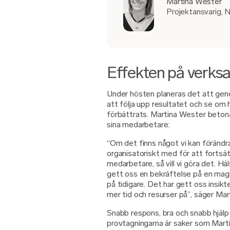
Martina Wester
Projektansvarig, 
Effekten på verks
Under hösten planeras det att gen
att följa upp resultatet och se om h
förbättrats. Martina Wester betonar
sina medarbetare:
“Om det finns något vi kan förändra
organisatoriskt med för att fortsät
medarbetare, så vill vi göra det. 
gett oss en bekräftelse på en mag
på tidigare. Det har gett oss insikt
mer tid och resurser på”, säger Ma
Snabb respons, bra och snabb hjäl
provtagningarna är saker som Mart