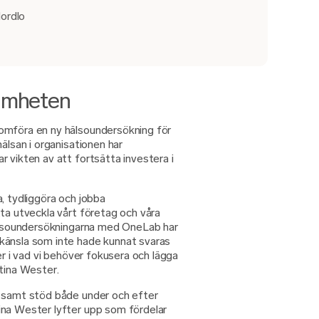
Nordlo
amheten
omföra en ny hälsoundersökning för
älsan i organisationen har
 vikten av att fortsätta investera i
, tydliggöra och jobba
ta utveckla vårt företag och våra
Hälsoundersökningarna med OneLab har
känsla som inte hade kunnat svaras
er i vad vi behöver fokusera och lägga
rtina Wester.
p samt stöd både under och efter
ina Wester lyfter upp som fördelar