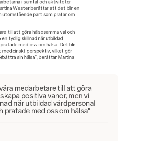
rbetarna i samtal och aktiviteter
rtina Wester berättar att det blir en
en utomstående part som pratar om
re till att göra hälsosamma val och
en tydlig skillnad när utbildad
pratade med oss om hälsa. Det blir
t medicinskt perspektiv, vilket gör
förbättra sin hälsa”, berättar Martina
våra medarbetare till att göra
skapa positiva vanor, men vi
llnad när utbildad vårdpersonal
h pratade med oss om hälsa"