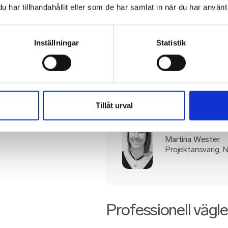
oss. Undersökningen gav oss verkty
har tillhandahållit eller som de har samlat in när du har använt 
medarbetare. Sen är det såklart allti
hjälpen och göra de beteendeföränd
Wester.
Inställningar
Statistik
"Undersökningen gav
hjälpa våra medarbe
Tillåt urval
Martina Wester
Projektansvarig, 
Professionell vägle