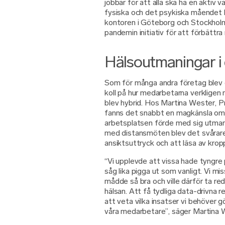
jobbar för att alla ska ha en aktiv 
fysiska och det psykiska måendet h
kontoren i Göteborg och Stockhol
pandemin initiativ för att förbättr
Hälsoutmaningar i e
Som för många andra företag blev 
koll på hur medarbetarna verkligen
blev hybrid. Hos Martina Wester, P
fanns det snabbt en magkänsla om
arbetsplatsen förde med sig utman
med distansmöten blev det svårare 
ansiktsuttryck och att läsa av kro
“Vi upplevde att vissa hade tyngre
såg lika pigga ut som vanligt. Vi mi
mådde så bra och ville därför ta re
hälsan. Att få tydliga data-drivna r
att veta vilka insatser vi behöver 
våra medarbetare”, säger Martina 