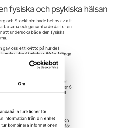
n fysiska och psykiska hälsan
org och Stockholm hade behov av att
edarbetarna och genomförde därför en
 att undersöka både den fysiska
rna.
 gav oss ett kvitto på hur det
t kunde vidta åtgärder utifrån. Många
t var fler än förväntat som inte
den hjälp som de behöver för att
, säger Martina Wester.
Labs hälsoprogram för de individer
Om
om hade behov av extra stöd. Under 6
ssat hälsoprogram och tillgång till
inska team för att förbättra sin
andahålla funktioner för
 då allt är helt anonymt, men en
n information från din enhet
sonligen och tackat för all hjälp och
 tur kombinera informationen
. Så utfallet var mycket positivt för