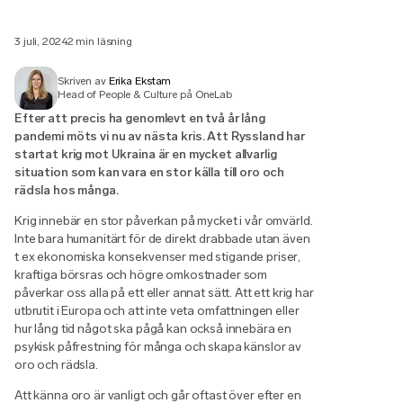
3 juli, 2024
2 min läsning
Skriven av
Erika Ekstam
Head of People & Culture på OneLab
Efter att precis ha genomlevt en två år lång
pandemi möts vi nu av nästa kris. Att Ryssland har
startat krig mot Ukraina är en mycket allvarlig
situation som kan vara en stor källa till oro och
rädsla hos många.
Krig innebär en stor påverkan på mycket i vår omvärld.
Inte bara humanitärt för de direkt drabbade utan även
t ex ekonomiska konsekvenser med stigande priser,
kraftiga börsras och högre omkostnader som
påverkar oss alla på ett eller annat sätt. Att ett krig har
utbrutit i Europa och att inte veta omfattningen eller
hur lång tid något ska pågå kan också innebära en
psykisk påfrestning för många och skapa känslor av
oro och rädsla.
Att känna oro är vanligt och går oftast över efter en