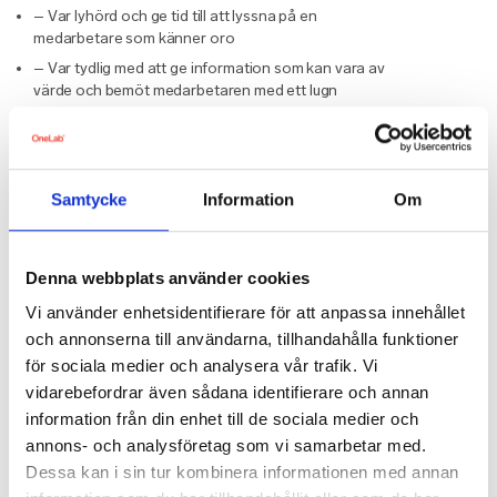
– Var lyhörd och ge tid till att lyssna på en
medarbetare som känner oro
– Var tydlig med att ge information som kan vara av
värde och bemöt medarbetaren med ett lugn
– Säkerställ att medarbetarna vet vart de kan vända
sig om de känner oro
Effektiva verktyg för att upptäcka oro
Samtycke
Information
Om
En digital hälsokoll är ett enkelt och effektivt verktyg
som hjälper er med det förebyggande hälsoarbetet i
Denna webbplats använder cookies
er organisation, oavsett om era medarbetare befinner
sig på arbetsplatsen eller på distans.
Vi använder enhetsidentifierare för att anpassa innehållet
och annonserna till användarna, tillhandahålla funktioner
för sociala medier och analysera vår trafik. Vi
vidarebefordrar även sådana identifierare och annan
Nästa läsning
information från din enhet till de sociala medier och
annons- och analysföretag som vi samarbetar med.
Dessa kan i sin tur kombinera informationen med annan