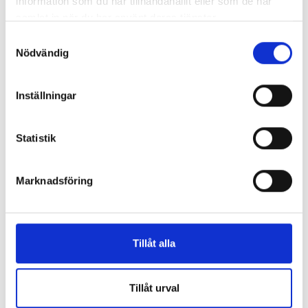
information som du har tillhandahållit eller som de har
samlat in när du har använt deras tjänster.
Samtyckesval
Nödvändig
Inställningar
Statistik
Marknadsföring
Artikel
7 maj, 2025
Hälsokontroll för företag
Tillåt alla
Tillåt urval