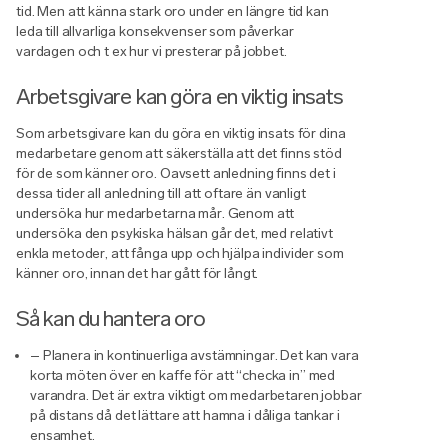
tid. Men att känna stark oro under en längre tid kan
leda till allvarliga konsekvenser som påverkar
vardagen och t ex hur vi presterar på jobbet.
Arbetsgivare kan göra en viktig insats
Som arbetsgivare kan du göra en viktig insats för dina
medarbetare genom att säkerställa att det finns stöd
för de som känner oro. Oavsett anledning finns det i
dessa tider all anledning till att oftare än vanligt
undersöka hur medarbetarna mår. Genom att
undersöka den psykiska hälsan går det, med relativt
enkla metoder, att fånga upp och hjälpa individer som
känner oro, innan det har gått för långt.
Så kan du hantera oro
– Planera in kontinuerliga avstämningar. Det kan vara
korta möten över en kaffe för att “checka in” med
varandra. Det är extra viktigt om medarbetaren jobbar
på distans då det lättare att hamna i dåliga tankar i
ensamhet.