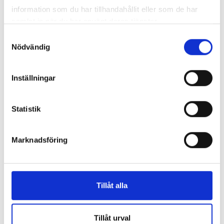
information som du har tillhandahållit eller som de har
samlat in när du har använt deras tjänster.
Samtyckesval
Nödvändig
Inställningar
Statistik
Marknadsföring
Artikel
4 februari, 2025
Hälsoundersökning för företag – En investering i friskare
medarbetare och högre produktivitet
Tillåt alla
Tillåt urval