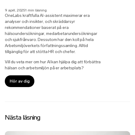
9 april, 2025
1 min läsning
OneLabs kraftfulla AI-assistent maximerar era
analyser och insikter, och skräddarsyr
rekommendationer baserat på era
hälsoundersökningar, medarbetarundersökningar
och sjukfrånvaro. Dessutom har den koll på hela
Arbetsmiljöverkets författningssamling. Alltid
tillgänglig för att stötta HR och chefer.
Vill du veta mer om hur AI kan hjälpa dig att förbättra
hälsan och arbetsmiljön på er arbetsplats?
Hör av dig
Nästa läsning