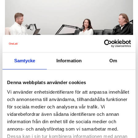
Samtycke
Information
Om
Artikel
1 augusti, 2024
Denna webbplats använder cookies
3 viktiga insikter från webinaret: från risk till frisk - så fungerar
preventivt hälsoarbete
Vi använder enhetsidentifierare för att anpassa innehållet
och annonserna till användarna, tillhandahålla funktioner
för sociala medier och analysera vår trafik. Vi
vidarebefordrar även sådana identifierare och annan
information från din enhet till de sociala medier och
annons- och analysföretag som vi samarbetar med.
Dessa kan i sin tur kombinera informationen med annan