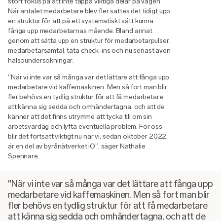
stort fokus på att inte tappa viktiga delar på vägen.
När antalet medarbetare blev fler sattes det tidigt upp
en struktur för att på ett systematiskt sätt kunna
fånga upp medarbetarnas mående. Bland annat
genom att sätta upp en struktur för medarbetarpulser,
medarbetarsamtal, täta check-ins och nu senast även
hälsoundersökningar.
“När vi inte var så många var det lättare att fånga upp
medarbetare vid kaffemaskinen. Men så fort man blir
fler behövs en tydlig struktur för att få medarbetare
att känna sig sedda och omhändertagna, och att de
känner att det finns utrymme att tycka till om sin
arbetsvardag och lyfta eventuella problem. För oss
blir det fortsatt viktigt nu när vi, sedan oktober 2022,
är en del av byrånätverket iO”, säger Nathalie
Spennare.
"När vi inte var så många var det lättare att fånga upp
medarbetare vid kaffemaskinen. Men så fort man blir
fler behövs en tydlig struktur för att få medarbetare
att känna sig sedda och omhändertagna, och att de