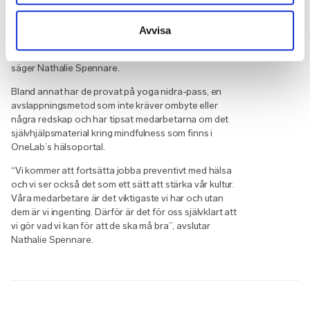
aktiviteterna igen.
“Nu i november har vi tema mindfulness och
Avvisa
stresshantering, vilket är en direkt effekt av de insikter
vi fick av att göra hälsokartläggningen med OneLab”,
säger Nathalie Spennare.
Bland annat har de provat på yoga nidra-pass, en
avslappningsmetod som inte kräver ombyte eller
några redskap och har tipsat medarbetarna om det
självhjälpsmaterial kring mindfulness som finns i
OneLab’s hälsoportal.
“Vi kommer att fortsätta jobba preventivt med hälsa
och vi ser också det som ett sätt att stärka vår kultur.
Våra medarbetare är det viktigaste vi har och utan
dem är vi ingenting. Därför är det för oss självklart att
vi gör vad vi kan för att de ska må bra”, avslutar
Nathalie Spennare.