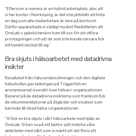
“Eftersom vi numera är en hybrid arbetsplats, plus att
vi har kontor i Norrköping, är det inte jättelätt att hitta
en dag som alla medarbetare är inne på kontoret.
Därför uppskattade vi väldigt mycket flexibiliteten att
OneLab’s sjuksköterskor kom till oss för att utföra
provtagningen och att de som inte kunde närvara fick
ett hemkit skickat till sig.”
Bra skjuts i hälsoarbetet med datadrivna
insikter
Resultatet från hälsoundersökningen och den digitala
hälsokollen gav ledningen på Triggerfish en
anonymiserad översikt över hälsan i organisationen.
Baserat på de datadrivna insikterna som framkom fick
de rekommendationer på åtgärder och insatser som
kan leda till ökad hälsa i organisationen.
“Vi fick en bra skjuts i vårt hälsoarbete med hjälp av
OneLab. Vi kan nu på ett bättre sätt matcha våra
aktiviteter med sånt som vi märkt att det finns ett