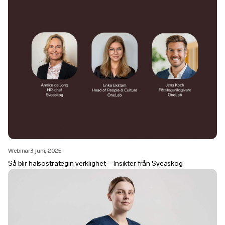
Webinar
3 juni, 2025
Så blir hälsostrategin verklighet – Insikter från Sveaskog