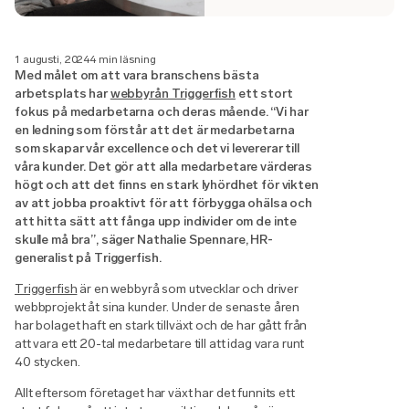
1 augusti, 2024
4 min läsning
Med målet om att vara branschens bästa
arbetsplats har
webbyrån Triggerfish
ett stort
fokus på medarbetarna och deras mående.
“Vi har
en ledning som förstår att det är medarbetarna
som skapar vår excellence och det vi levererar till
våra kunder. Det gör att alla medarbetare värderas
högt och att det finns en stark lyhördhet för vikten
av att jobba proaktivt för att förbygga ohälsa och
att hitta sätt att fånga upp individer om de inte
skulle må bra”, säger Nathalie Spennare, HR-
generalist på Triggerfish.
Triggerfish
är en webbyrå som utvecklar och driver
webbprojekt åt sina kunder. Under de senaste åren
har bolaget haft en stark tillväxt och de har gått från
att vara ett 20-tal medarbetare till att idag vara runt
40 stycken.
Allt eftersom företaget har växt har det funnits ett