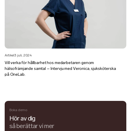
Artikel
3 juli, 2024
Vill verka för hållbarhet hos medarbetaren genom
hälsofrämjande samtal – Intervju med Veronica, sjuksköterska
på OneLab.
Boka demo
Hör av dig
så berättar vi mer