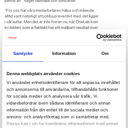
behov av”, säger Nathalie och fortsätter:
“För oss har våra medarbetares hälsa och mående
alltid varit naturligt att jobba preventivt med, det ligger
i vår kultur. Men det är inte förrän nu, när OneLab kom
in i bilden, som vi faktiskt har ett mätbart resultat över
hälsan i organisationen. Att få ett kvitto på att vi mår
ganska bra är ju härligt att se, och att de individer med
upptäckta hälsorisker har fått den hjälpen de behöver
för att må bättre känns väldigt bra.”
Samtycke
Information
Om
“Vi fick en bra skjuts i vårt hälsoarbete med hjälp av
OneLab. Vi kan nu på ett bättre sätt matcha våra
Denna webbplats använder cookies
aktiviteter med sånt som vi märkt att det finns ett
Vi använder enhetsidentifierare för att anpassa innehållet
behov av”
och annonserna till användarna, tillhandahålla funktioner
för sociala medier och analysera vår trafik. Vi
vidarebefordrar även sådana identifierare och annan
information från din enhet till de sociala medier och
Nathalie Spennare
annons- och analysföretag som vi samarbetar med.
HR-generalist, Triggerfish
Dessa kan i sin tur kombinera informationen med annan