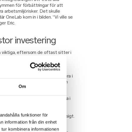
rymmen för förbättringar för att
a arbetsmiljörisker. Det skulle
r OneLab kom in i bilden. “Vi ville se
er Eric.
stor investering
a viktiga, eftersom de oftast sitter i
iga för företaget. Vilket gör ett
skrivningar och ohälsa. Ett större
a kan hantera sjukskrivningar och
 för ett mindre bolag. “Att investera i
ing från OneLab var därför inte en
Om
 hela”, säger Eric.
 hos några anställda till att delta i
ing, men efter en kick off med
 på plats deltog till slut alla.
andahålla funktioner för
gen fungerade smidigt och proffsigt.
 snabbt”, säger Eric.
n information från din enhet
 tur kombinera informationen