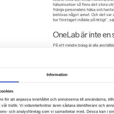
hälsoinsatser så finns det stora ut
främja personalens hälsa och hanter
behövas något annat. Och det var dä
hur företaget mådde på riktigt”, säg
OneLab är inte en 
På ett mindre bolag är alla anställd
olika specialistroller som är oumbärl
mindre företag mer sårbart för sjuk
företag med ett par hundra anställd
rehabiliteringar, men det är svårare
en hälso- och arbetsmiljöundersökn
Information
speciellt stor investering i det stora
Från början fanns en viss tveksamhet
en hälso- och arbetsmiljöundersökn
cookies
OneLab och en tillgänglig provtagning
e för att anpassa innehållet och annonserna till användarna, tillh
“Hälso- och arbetsmiljöundersöknin
Plus att återkopplingen kom tillbaka
vår trafik. Vi vidarebefordrar även sådana identifierare och anna
nnons- och analysföretag som vi samarbetar med. Dessa kan i sin