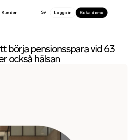
Sv
Kunder
Logga in
Boka demo
att börja pensionsspara vid 63
ler också hälsan