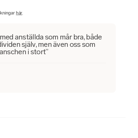
kningar
här
.
ag med anställda som mår bra, både
ndividen själv, men även oss som
anschen i stort”