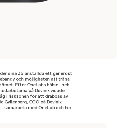
uder sina 35 anställda ett generöst
nebandy och möjligheten att träna
 hörnet. Efter OneLabs hälso- och
medarbetarna på Devinix visade
låg i riskzonen för att drabbas av
ic Gyllenberg, COO på Devinix,
att samarbeta med OneLab och hur