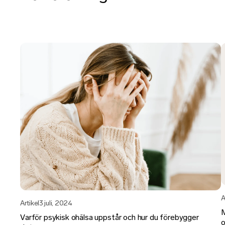
A
Artikel
3 juli, 2024
M
Varför psykisk ohälsa uppstår och hur du förebygger
o