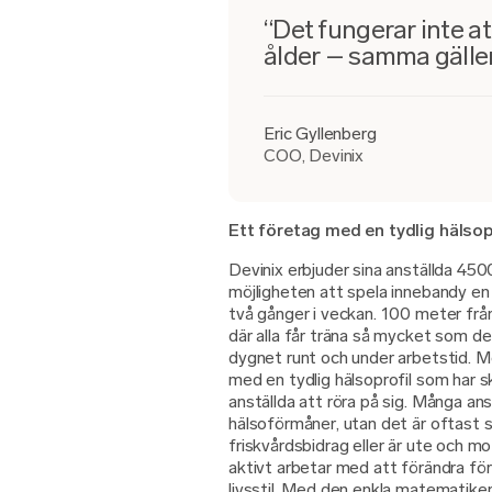
“Det fungerar inte a
ålder – samma gäller
Eric Gyllenberg
COO, Devinix
Ett företag med en tydlig hälsop
Devinix erbjuder sina anställda 4500
möjligheten att spela innebandy en 
två gånger i veckan. 100 meter fr
där alla får träna så mycket som de 
dygnet runt och under arbetstid. M
med en tydlig hälsoprofil som har sk
anställda att röra på sig. Många ans
hälsoförmåner, utan det är oftast
friskvårdsbidrag eller är ute och m
aktivt arbetar med att förändra fö
livsstil. Med den enkla matematiken