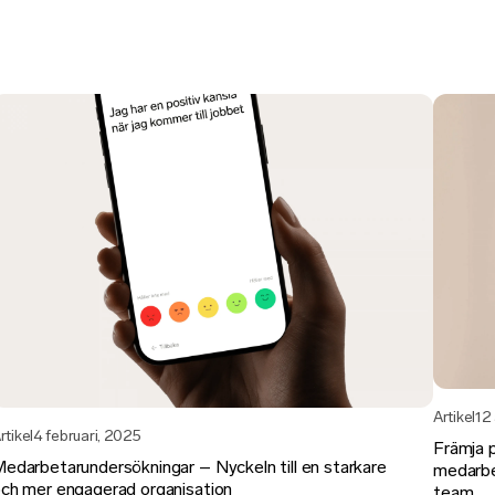
Artikel
12
rtikel
4 februari, 2025
Främja 
edarbetarundersökningar – Nyckeln till en starkare
medarbe
ch mer engagerad organisation
team