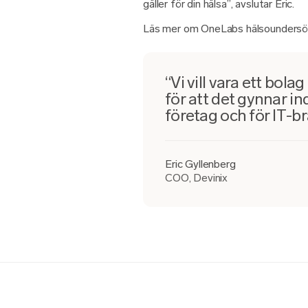
gäller för din hälsa”, avslutar Eric.
Läs mer om OneLabs hälsoundersö
“Vi vill vara ett bol
för att det gynnar i
företag och för IT-br
Eric Gyllenberg
COO, Devinix