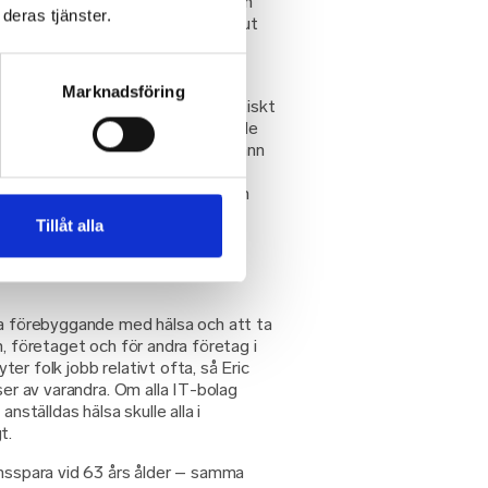
ökningen har Devinix redan sett en
deras tjänster.
amburgaren har emellanåt bytts ut
e ett lika vanligt förekommande.
aggregerade resultat- och
Marknadsföring
vilket visade att en stor andel faktiskt
för oss i ledningen, men även för de
m det var så pass många som befann
nna sig ensam om det, vilket
te blir lika jobbigt att prata om och
g tillsammans”, menar Eric.
Tillåt alla
ta förebyggande med hälsa och att ta
n, företaget och för andra företag i
er folk jobb relativt ofta, så Eric
ser av varandra. Om alla IT-bolag
anställdas hälsa skulle alla i
t.
onsspara vid 63 års ålder – samma