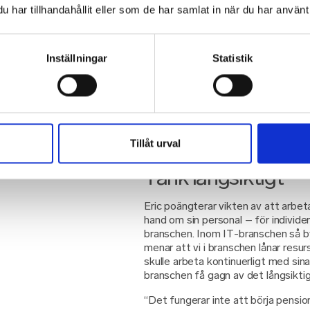
Efter hälso- och arbetsmiljöunders
har tillhandahållit eller som de har samlat in när du har använt 
ökad medvetenheten kring hälsa. H
till sallad och energidrycken är int
“Vi valde att kommunicera ut den 
Inställningar
Statistik
riskbedömningen till alla anställda, 
ligger i riskzonen. En ögonöppnare 
personer som det gällde. Efterso
sig i riskzonen så behöver ingen kä
förhoppningsvis leder till att det in
därför lättare att göra en förändrin
Tillåt urval
Tänk långsiktigt
Eric poängterar vikten av att arbe
hand om sin personal – för individe
branschen. Inom IT-branschen så byt
menar att vi i branschen lånar resur
skulle arbeta kontinuerligt med sina 
branschen få gagn av det långsiktig
“Det fungerar inte att börja pensi