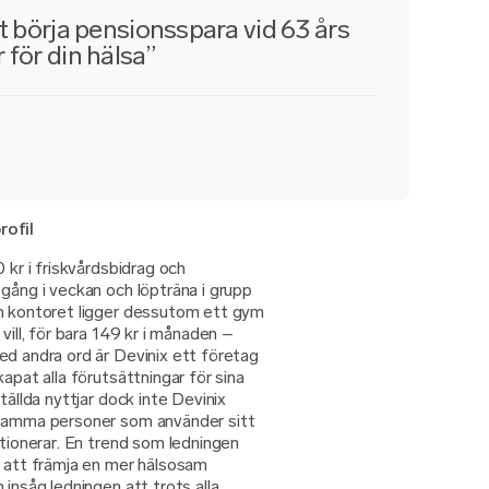
tt börja pensionsspara vid 63 års
 för din hälsa”
rofil
 kr i friskvårdsbidrag och
gång i veckan och löpträna i grupp
ån kontoret ligger dessutom ett gym
vill, för bara 149 kr i månaden –
ed andra ord är Devinix ett företag
apat alla förutsättningar för sina
tällda nyttjar dock inte Devinix
 samma personer som använder sitt
otionerar. En trend som ledningen
r att främja en mer hälsosam
 insåg ledningen att trots alla