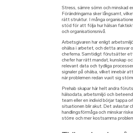
Stress, sämre sömn och minskad ene
Förändringarna sker långsamt, vilk
rätt struktur. I många organisati
stöd för att följa hur hälsan faktisk
och organisationsnivå.
Arbetsgivaren har enligt arbetsmilj
ohälsa i arbetet, och detta ansvar
cheferna. Samtidigt förutsätter et
chefer har rätt mandat, kunskap och 
relevant data och tydliga processer 
signaler på ohälsa, vilket innebär a
när problemen redan vuxit sig störr
Prehab skapar här helt andra föruts
hälsodata, arbetsmiljö och beteende
team eller en individ börjar tappa or
situationen blir akut. Det avlastar 
handlingsförmåga och minskar risken
större och mer kostsamma proble