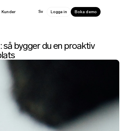
Sv
Kunder
Logga in
Boka demo
: så bygger du en proaktiv
plats