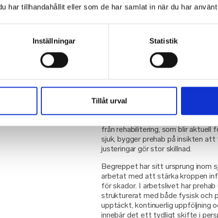
sjukskrivning har både individen
har tillhandahållit eller som de har samlat in när du har använt 
ett högt pris. Prehab för företa
dessa tidiga signaler och agera 
Det är ett förebyggande och lång
Inställningar
Statistik
där fokus ligger på att skapa hå
medarbetare och verksamhet öve
Vad innebär prehab 
Prehab är ett förebyggande arbets
Tillåt urval
identifierar tidiga tecken på ohälsa
riskerar att leda till sjukfrånvaro el
från rehabilitering, som blir aktuel
sjuk, bygger prehab på insikten att 
justeringar gör stor skillnad.
Begreppet har sitt ursprung inom sj
arbetat med att stärka kroppen infö
för skador. I arbetslivet har prehab 
strukturerat med både fysisk och ps
upptäckt, kontinuerlig uppföljning 
innebär det ett tydligt skifte i pe