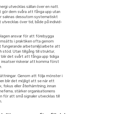
rgi utvecklas sällan över en natt.
et gör dem svåra att fånga upp utan
oner saknas dessutom systematiskt
t utvecklas över tid, både på individ-
ölagen ansvar för att förebygga
 omsätts i praktiken ofta genom
t fungerande arbetsmiljöarbete att
stöd. Utan tillgång till struktur,
blir det svårt att fånga upp tidiga
tt insatser riskerar att komma först
e.
ättningar. Genom att följa mönster i
n blir det möjligt att se när ett
k, fokus eller återhämtning, innan
cheferna, stärker organisationens
 för att små signaler utvecklas till
m.