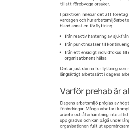
till att förebygga orsaker.
I praktiken innebär det att företag 
vardagen och hur arbetsmiljöarbetet
bland annat en förflyttning:
från reaktiv hantering av sjukfrånv
från punktinsatser till kontinuerl
från ett ensidigt individfokus til
organisationens hälsa
Det är just denna förflyttning som g
långsiktigt arbetssätt i dagens arbe
Varför prehab är all
Dagens arbetsmiljö präglas av hög
förändringar. Många arbetar i kompl
arbete och återhämtning inte alltid
upp gradvis och kan pågå under lång 
organisationen fullt ut uppmärksa