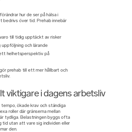
förändrar hur de ser på hälsa i
 bedrivs över tid. Prehab innebär
aro till tidig upptäckt av risker
ig uppföljning och lärande
l ett helhetsperspektiv på
ör prehab till ett mer hållbart och
tsliv.
t viktigare i dagens arbetsliv
t tempo, ökade krav och ständiga
exa roller där gränserna mellan
 är tydliga. Belastningen byggs ofta
tid utan att vare sig individen eller
mmar den.