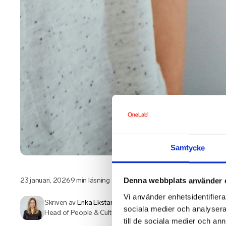
Samtycke
23 januari, 2026
9 min läsning
Denna webbplats använder 
Vi använder enhetsidentifierar
Skriven av
Erika Ekstam
sociala medier och analysera 
Head of People & Culture på OneLab
till de sociala medier och a