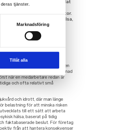
 och organisationen redan betalat
deras tjänster.
g handlar om att fånga upp just
innan ohälsan hinner växa sig stor.
siktigt sätt att arbeta med hälsa,
Marknadsföring
llbara förutsättningar för både
r tid.
i arbetslivet?
sätt där företag systematiskt
Tillåt alla
 och sätter in stöd innan situationen
ler nedsatt arbetsförmåga. Till skillnad
l först när en medarbetare redan är
tidiga och ofta relativt små
ukvård och idrott, där man länge
r belastning för att minska risken
utvecklats till ett sätt att arbeta
ykisk hälsa, baserat på tidig
och faktabaserade beslut. För företag
rspektiv från att hantera konsekvenser