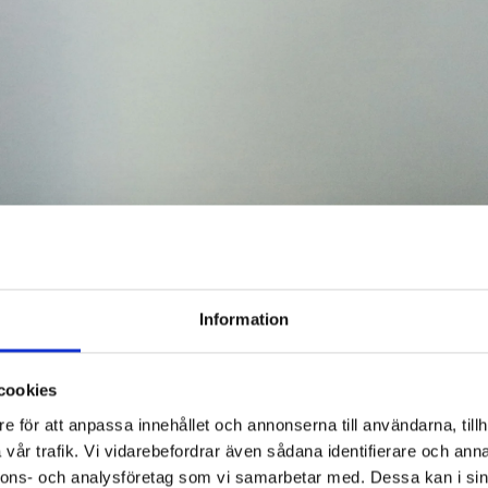
Information
cookies
Ohälsa på arbetsplatsen uppstår 
e för att anpassa innehållet och annonserna till användarna, tillh
med små, diffusa signaler som o
gradvis kryper uppåt eller en kr
vår trafik. Vi vidarebefordrar även sådana identifierare och anna
återkommande spänningar och smä
nnons- och analysföretag som vi samarbetar med. Dessa kan i sin