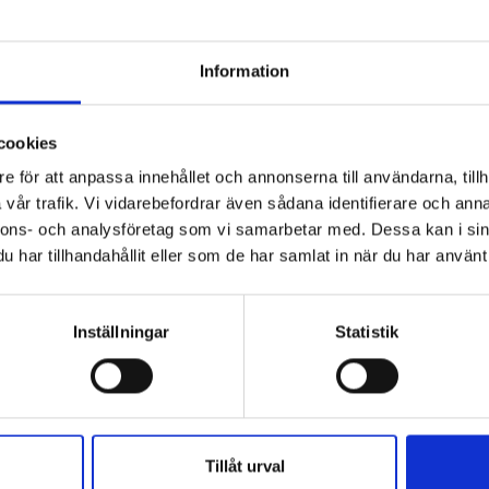
Avancerad analys:
Vi har introduc
klarare bild av risk- och friskfakt
överskådlighet och smidig jämförels
Information
Ny navigering:
Vår nya vänsterstäl
det enklare än någonsin att naviger
cookies
översikt.
e för att anpassa innehållet och annonserna till användarna, tillh
Denna nya version av vår plattform 
vår trafik. Vi vidarebefordrar även sådana identifierare och anna
erbjuda en ännu mer intuitiv och kra
nnons- och analysföretag som vi samarbetar med. Dessa kan i sin
företag ska kunna bedriva ett prev
har tillhandahållit eller som de har samlat in när du har använt 
Inställningar
Statistik
Tillåt urval