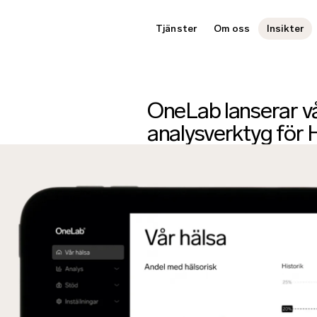
Tjänster
Om oss
Insikter
OneLab lanserar vå
analysverktyg för 