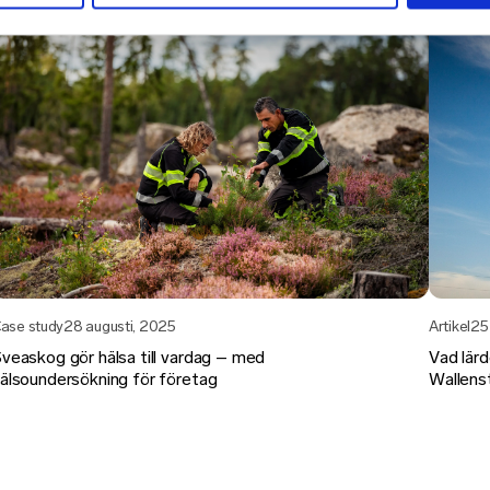
Artikel
25
ase study
28 augusti, 2025
Vad lär
veaskog gör hälsa till vardag – med
Wallens
älsoundersökning för företag