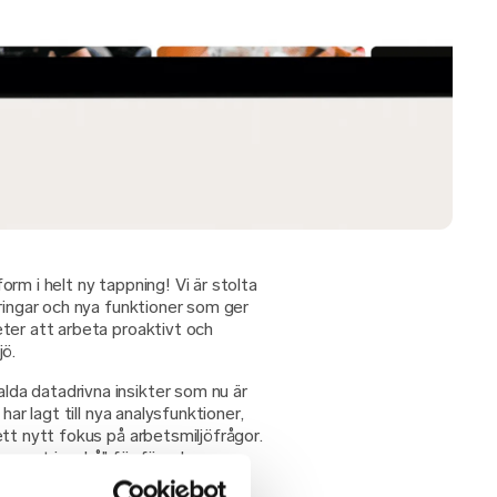
rm i helt ny tappning! Vi är stolta
ringar och nya funktioner som ger
ter att arbeta proaktivt och
jö.
lda datadrivna insikter som nu är
har lagt till nya analysfunktioner,
tt nytt fokus på arbetsmiljöfrågor.
assat innehåll för föreslagna