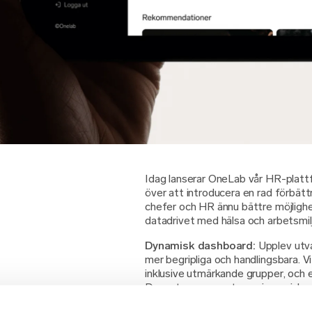
Idag lanserar OneLab vår HR-plattfo
över att introducera en rad förbätt
chefer och HR ännu bättre möjlighe
datadrivet med hälsa och arbetsmil
Dynamisk dashboard:
Upplev utva
mer begripliga och handlingsbara. Vi 
inklusive utmärkande grupper, och e
Dessutom presenterar vi specialanp
fokusområden.