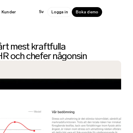
Sv
Kunder
Logga in
Boka demo
rt mest kraftfulla
HR och chefer någonsin