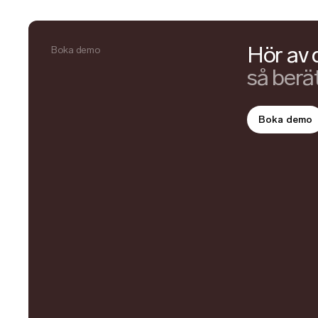
Hör av 
Boka demo
så berät
Boka demo