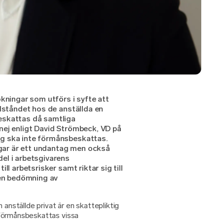
ökningar som utförs i syfte att
llståndet hos de anställda en
eskattas då samtliga
nej enligt David Strömbeck, VD på
g ska inte förmånsbeskattas.
ar är ett undantag men också
el i arbetsgivarens
ll arbetsrisker samt riktar sig till
 en bedömning av
 anställde privat är en skattepliktig
förmånsbeskattas vissa