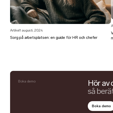
A
Artikel
1 augusti, 2024
V
Sorg på arbetsplatsen: en guide för HR och chefer
m
Hör av 
Boka demo
så berät
Boka demo