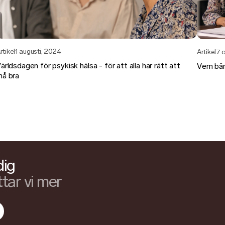
rtikel
1 augusti, 2024
Artikel
7 
ärldsdagen för psykisk hälsa - för att alla har rätt att
Vem bär
å bra
dig
tar vi mer