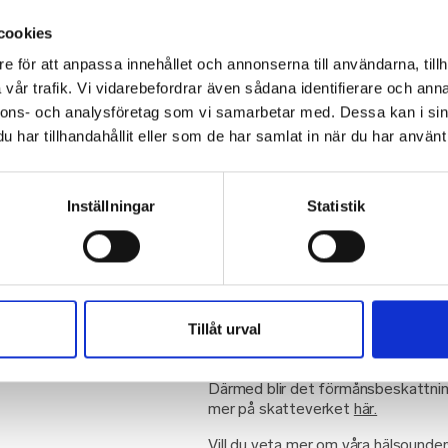
cookies
Kundens syfte på
e för att anpassa innehållet och annonserna till användarna, tillh
vår trafik. Vi vidarebefordrar även sådana identifierare och anna
Kundens syfte och specifika förhå
nnons- och analysföretag som vi samarbetar med. Dessa kan i sin
skattefriheten.
har tillhandahållit eller som de har samlat in när du har använt 
Om hälsoundersökningen inte är anpa
företagets arbetsplats och saknar ko
detta inte en skattefri förmån för 
Inställningar
Statistik
Förmånsbeskattning av vissa hälso
ifrågasätta delar av undersökningen
arbetsmiljörisker som finns på arb
tester i undersökningen.
Generellt bedömer vi att vår hälso-
förmånsgrundande om tjänsterna in
Tillåt urval
arbetsmiljöarbete, är anpassade til
arbetsplatsen, samt om tjänsterna rik
Därmed blir det förmånsbeskattnin
mer på skatteverket
här.
Vill du veta mer om våra hälsounde