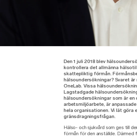
Den 1 juli 2018 blev hälsounders
kontrollera det allmänna hälsoti
skattepliktig förmån. Förmånsb
hälsoundersökningar? Svaret är 
OneLab. Vissa hälsoundersöknin
Lagstadgade hälsoundersökning
hälsoundersökningar som är en d
arbetsmiljöarbete, är anpassade ti
hela organisationen. Vi lät göra
gränsdragningsfrågan.
Hälso- och sjukvård som ges till den
förmån för den anställde. Därmed 