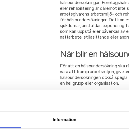
hälsoundersökningar. Företagshäls
eller rehabilitering är däremot inte 
arbetsgivarens arbetsmiljö- och re
för hälsoundersökningar. Det kan e
sjukdomar, anställdas exponering fö
som kan uppstå eller påverkas av e
nattarbete, stillasittande eller andr
När blir en hälsou
För att en hälsoundersökning ska 
vara att främja arbetsmiljön, givetv
hälsoundersökningen också spegla de
en hel grupp eller organisation.
OneLab:s hälso- och arbetsmiljöun
att skapa en bättre arbetsmiljö och 
specifika förhållandena på arbetsp
undersökningen är skattefri efter
ohälsa kopplat till arbetet. Utfor
Information
valet av prover avpassas då för de
specifika arbetsmiljöriskerna.