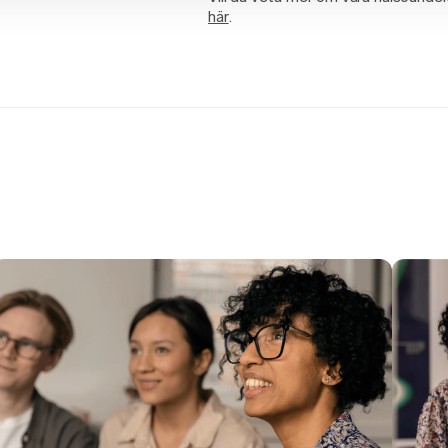
här
.