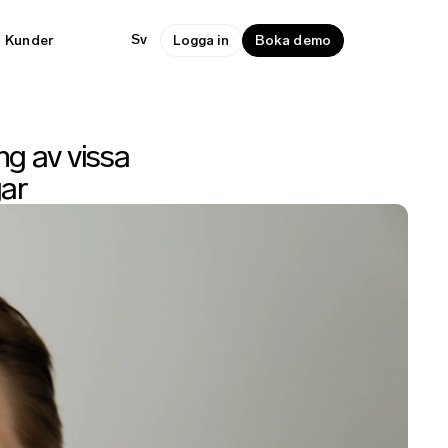
Sv
Kunder
Logga in
Boka demo
g av vissa
ar