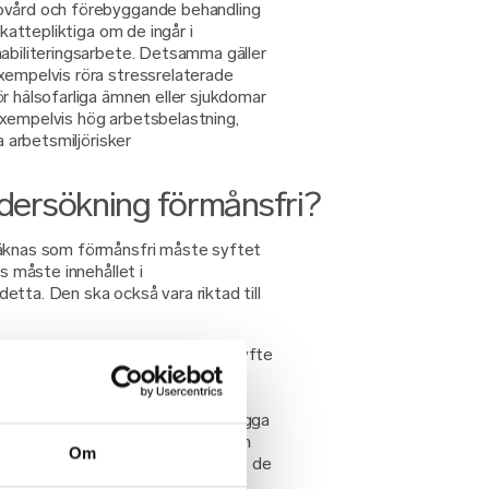
ovård och förebyggande behandling
skattepliktiga om de ingår i
habiliteringsarbete. Detsamma gäller
xempelvis röra stressrelaterade
r hälsofarliga ämnen eller sjukdomar
xempelvis hög arbetsbelastning,
a arbetsmiljörisker
ndersökning förmånsfri?
räknas som förmånsfri måste syftet
is måste innehållet i
tta. Den ska också vara riktad till
dersökning har exempelvis som syfte
hälsa för de anställda utifrån de
latsen. Vi bedömer att
som den har som syfte att förebygga
mningen av hälsoundersökningen och
Om
tta ändamål och för att fånga upp de