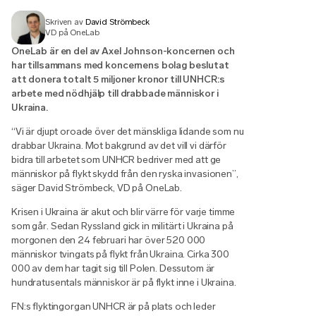
Skriven av
David Strömbeck
VD på OneLab
OneLab är en del av Axel Johnson-koncernen och
har tillsammans med koncernens bolag beslutat
att donera totalt 5 miljoner kronor till UNHCR:s
arbete med nödhjälp till drabbade människor i
Ukraina.
“Vi är djupt oroade över det mänskliga lidande som nu
drabbar Ukraina. Mot bakgrund av det vill vi därför
bidra till arbetet som UNHCR bedriver med att ge
människor på flykt skydd från den ryska invasionen”,
säger David Strömbeck, VD på OneLab.
Krisen i Ukraina är akut och blir värre för varje timme
som går. Sedan Ryssland gick in militärt i Ukraina på
morgonen den 24 februari har över 520 000
människor tvingats på flykt från Ukraina. Cirka 300
000 av dem har tagit sig till Polen. Dessutom är
hundratusentals människor är på flykt inne i Ukraina.
FN:s flyktingorgan UNHCR är på plats och leder