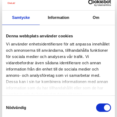
de kortsiktiga ekonomiska effekterna är sekundära i
förhållande till det säkerhetspolitiska och humanitära
följderna av den ryska invasionen. Mot den
bakgrunden donerar Axel Johnson tillsammans med
Samtycke
Information
Om
koncernbolagen idag 5 miljoner kronor till UNCHR:s
arbete för att lindra den humanitära krisen i Ukraina”,
säger Mia Brunell Livfors, VD Axel Johnson AB.
Denna webbplats använder cookies
Vi använder enhetsidentifierare för att anpassa innehållet
och annonserna till användarna, tillhandahålla funktioner
för sociala medier och analysera vår trafik. Vi
Nästa läsning
vidarebefordrar även sådana identifierare och annan
information från din enhet till de sociala medier och
annons- och analysföretag som vi samarbetar med.
Dessa kan i sin tur kombinera informationen med annan
information som du har tillhandahållit eller som de har
samlat in när du har använt deras tjänster.
Samtyckesval
Nödvändig