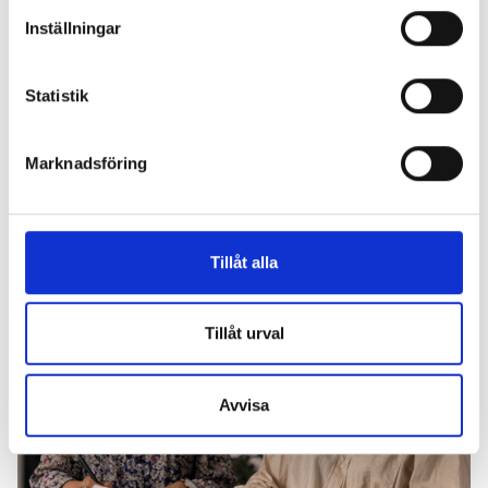
Inställningar
Statistik
Marknadsföring
Webinar
1 augusti, 2024
Könsskillnader inom psykisk ohälsa på arbetsplatsen - hur
agerar du som arbetsgivare?
Tillåt alla
Tillåt urval
Avvisa