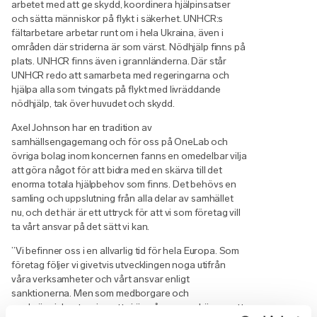
arbetet med att ge skydd, koordinera hjälpinsatser
och sätta människor på flykt i säkerhet. UNHCR:s
fältarbetare arbetar runt om i hela Ukraina, även i
områden där striderna är som värst. Nödhjälp finns på
plats. UNHCR finns även i grannländerna. Där står
UNHCR redo att samarbeta med regeringarna och
hjälpa alla som tvingats på flykt med livräddande
nödhjälp, tak över huvudet och skydd.
Axel Johnson har en tradition av
samhällsengagemang och för oss på OneLab och
övriga bolag inom koncernen fanns en omedelbar vilja
att göra något för att bidra med en skärva till det
enorma totala hjälpbehov som finns. Det behövs en
samling och uppslutning från alla delar av samhället
nu, och det här är ett uttryck för att vi som företag vill
ta vårt ansvar på det sätt vi kan.
”Vi befinner oss i en allvarlig tid för hela Europa. Som
företag följer vi givetvis utvecklingen noga utifrån
våra verksamheter och vårt ansvar enligt
sanktionerna. Men som medborgare och
medmänniskor tror jag att vi är många som känner att