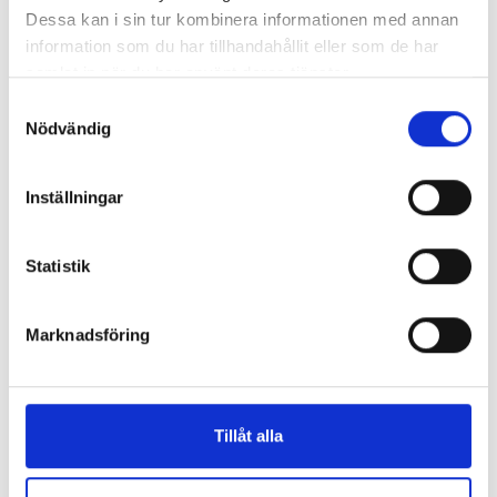
Dessa kan i sin tur kombinera informationen med annan
information som du har tillhandahållit eller som de har
samlat in när du har använt deras tjänster.
Samtyckesval
Nödvändig
Nyheter
3 juli, 2024
Årets julklapp går till Hjärt-Lungfonden
Inställningar
Statistik
Marknadsföring
Tillåt alla