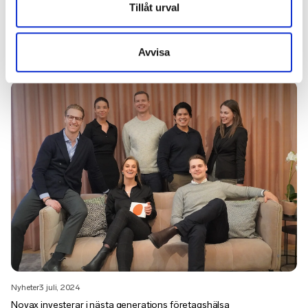
Tillåt urval
Avvisa
Nyheter
3 juli, 2024
Glad sommar önskar OneLab
Nyheter
3 juli, 2024
Novax investerar i nästa generations företagshälsa