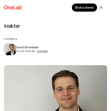
Boka demo
David Strömbeck – författare på One
Insikter
Författare
David Strömbeck
VD på OneLab ·
LinkedIn