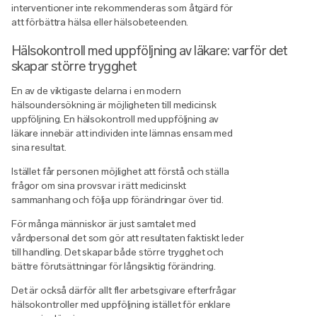
interventioner inte rekommenderas som åtgärd för
att förbättra hälsa eller hälsobeteenden.
Hälsokontroll med uppföljning av läkare: varför det
skapar större trygghet
En av de viktigaste delarna i en modern
hälsoundersökning är möjligheten till medicinsk
uppföljning. En hälsokontroll med uppföljning av
läkare innebär att individen inte lämnas ensam med
sina resultat.
Istället får personen möjlighet att förstå och ställa
frågor om sina provsvar i rätt medicinskt
sammanhang och följa upp förändringar över tid.
För många människor är just samtalet med
vårdpersonal det som gör att resultaten faktiskt leder
till handling. Det skapar både större trygghet och
bättre förutsättningar för långsiktig förändring.
Det är också därför allt fler arbetsgivare efterfrågar
hälsokontroller med uppföljning istället för enklare