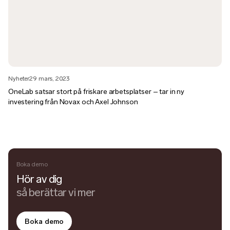
Nyheter
29 mars, 2023
OneLab satsar stort på friskare arbetsplatser – tar in ny
investering från Novax och Axel Johnson
Boka demo
Hör av dig
så berättar vi mer
Boka demo