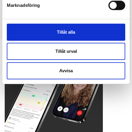
Marknadsföring
Tillåt alla
Därför har OneLab byggt hälsoundersökningen
Tillåt urval
kring uppföljning
Avvisa