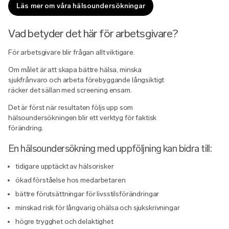
Läs mer om våra hälsoundersökningar
Vad betyder det här för arbetsgivare?
För arbetsgivare blir frågan allt viktigare.
Om målet är att skapa bättre hälsa, minska
sjukfrånvaro och arbeta förebyggande långsiktigt
räcker det sällan med screening ensam.
Det är först när resultaten följs upp som
hälsoundersökningen blir ett verktyg för faktisk
förändring.
En hälsoundersökning med uppföljning kan bidra till:
tidigare upptäckt av hälsorisker
ökad förståelse hos medarbetaren
bättre förutsättningar för livsstilsförändringar
minskad risk för långvarig ohälsa och sjukskrivningar
högre trygghet och delaktighet