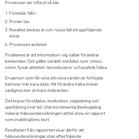
Processen ser ofta ut så här:
Formulär fylls i
Prover tas
Resultat skickas ut och i vissa fall ett uppföljande
möte
Processen avslutas
Problemet är att information i sig sällan förändrar
beteenden. Det gäller särskilt områden som: stress,
sömn, fysisk aktivitet, levnadsvanor och psykisk hälsa
En person som får veta att vissa värden är förhöjda
behöver inte bara data. Att förändra hälsa kräver
vanligtvis mer än bara mätvärden.
Det kräver förståelse, motivation, vägledning och
uppföljning över tid. Utan kontinuerlig återkoppling
riskerar hälsoundersökningen att bli ännu en rapport
som snabbt glöms bort.
Resultaten från rapporten visar därför att
hälsoundersökningar utan efterföljande