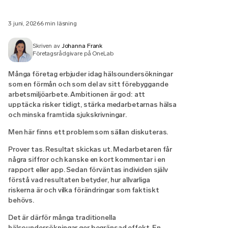
3 juni, 2026
6 min läsning
Skriven av
Johanna Frank
Företagsrådgivare på OneLab
Många företag erbjuder idag hälsoundersökningar
som en förmån och som del av sitt förebyggande
arbetsmiljöarbete. Ambitionen är god: att
upptäcka risker tidigt, stärka medarbetarnas hälsa
och minska framtida sjukskrivningar.
Men här finns ett problem som sällan diskuteras.
Prover tas. Resultat skickas ut. Medarbetaren får
några siffror och kanske en kort kommentar i en
rapport eller app. Sedan förväntas individen själv
förstå vad resultaten betyder, hur allvarliga
riskerna är och vilka förändringar som faktiskt
behövs.
Det är därför många traditionella
hälsoundersökningar ger begränsad effekt.
En