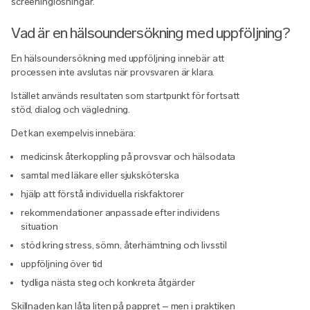
screeninglösningar.
Vad är en hälsoundersökning med uppföljning?
En hälsoundersökning med uppföljning innebär att
processen inte avslutas när provsvaren är klara.
Istället används resultaten som startpunkt för fortsatt
stöd, dialog och vägledning.
Det kan exempelvis innebära:
medicinsk återkoppling på provsvar och hälsodata
samtal med läkare eller sjuksköterska
hjälp att förstå individuella riskfaktorer
rekommendationer anpassade efter individens
situation
stöd kring stress, sömn, återhämtning och livsstil
uppföljning över tid
tydliga nästa steg och konkreta åtgärder
Skillnaden kan låta liten på pappret – men i praktiken