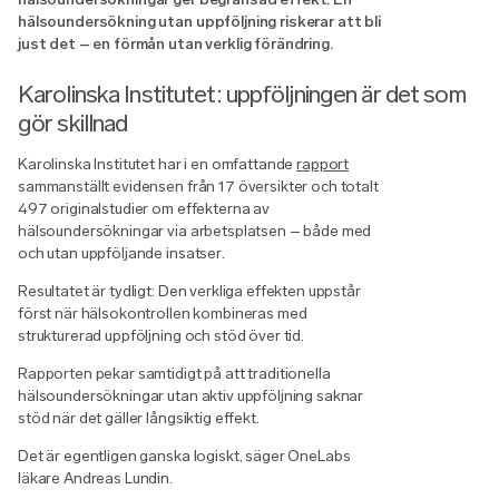
hälsoundersökning utan uppföljning riskerar att bli
just det – en förmån utan verklig förändring.
Karolinska Institutet: uppföljningen är det som
gör skillnad
Karolinska Institutet har i en omfattande
rapport
sammanställt evidensen från 17 översikter och totalt
497 originalstudier om effekterna av
hälsoundersökningar via arbetsplatsen – både med
och utan uppföljande insatser.
Resultatet är tydligt: Den verkliga effekten uppstår
först när hälsokontrollen kombineras med
strukturerad uppföljning och stöd över tid.
Rapporten pekar samtidigt på att traditionella
hälsoundersökningar utan aktiv uppföljning saknar
stöd när det gäller långsiktig effekt.
Det är egentligen ganska logiskt, säger OneLabs
läkare Andreas Lundin.