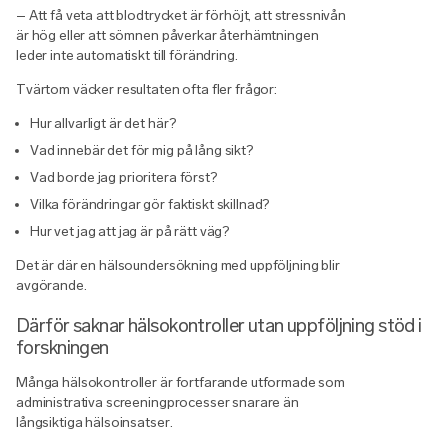
– Att få veta att blodtrycket är förhöjt, att stressnivån
är hög eller att sömnen påverkar återhämtningen
leder inte automatiskt till förändring.
Tvärtom väcker resultaten ofta fler frågor:
Hur allvarligt är det här?
Vad innebär det för mig på lång sikt?
Vad borde jag prioritera först?
Vilka förändringar gör faktiskt skillnad?
Hur vet jag att jag är på rätt väg?
Det är där en hälsoundersökning med uppföljning blir
avgörande.
Därför saknar hälsokontroller utan uppföljning stöd i
forskningen
Många hälsokontroller är fortfarande utformade som
administrativa screeningprocesser snarare än
långsiktiga hälsoinsatser.