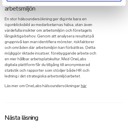
Boka stor hälsoundersökning och få insikter om
arbetsmiljön
En stor hälsoundersökning ger dig inte bara en
ögonblicksbild av medarbetarnas hälsa, utan även
värdefulla insikter om arbetsmiljön och företagets
långsiktiga behov. Genom att analysera resultat på
gruppnivå kan man identifiera mönster, riskfaktorer
och områden där arbetsmiljön kan förbättras. Detta
möjliggör riktade insatser, förebyggande arbete och
en mer hållbar arbetsplatskultur. Med OneLabs
digitala plattform får du tillgång till anonymiserad
statistik och rapporter som stödjer både HR och
ledning i det strategiska arbetsmiljöarbetet.
Läs mer om OneLabs hälsoundersökningar
här
Nästa läsning