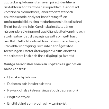
upptäcka sjukdomar utan även på att identifiera
riskfaktorer för framtida hälsoproblem. Genom att
kombinera biomarkörer, laboratorietester och
enkätbaserade analyser kan företag få en
omfattande bild av sina medarbetares hälsotillstånd.
Enligt forskning från Karolinska Institutet är en
hälsoundersökning med uppföljande återkoppling och
stödinsatser det tillvägagångssätt som gett bäst
resultat. Detta till skillnad från hälsoundersökningar
utan aktiv uppföljning, som inte har något stöd i
forskningen. Därför återkopplar vi alltid direkt till
medarbetare i risk och finns tillgängliga över tid.
Vanliga hälsorisker som kan upptäckas genom en
hälsokontroll:
Hjärt-kärlsjukdomar
Diabetes och insulinresistens
Psykisk ohälsa (stress, ångest och depression)
Högt blodtryck
Bristtillstånd som blod- och vitaminbrist