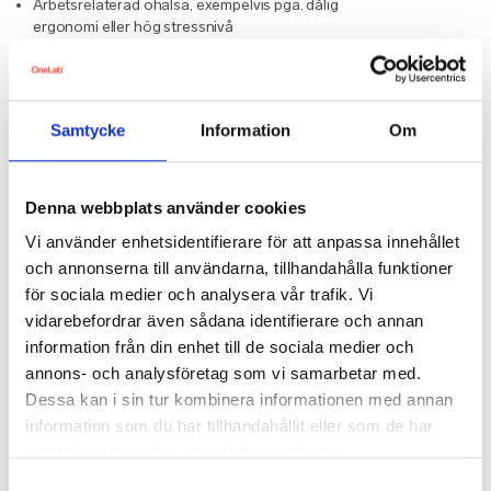
Arbetsrelaterad ohälsa, exempelvis pga. dålig
ergonomi eller hög stressnivå
Digitala och fysiska hälsoundersökningar
För att maximera deltagandet och göra
Samtycke
Information
Om
hälsokontroller så smidiga som möjligt erbjuder
moderna tjänsteleverantörer som OneLab olika
alternativ:
Denna webbplats använder cookies
Hälsoundersökning på arbetsplatsen
–
Legitimerade sjuksköterskor genomför
Vi använder enhetsidentifierare för att anpassa innehållet
undersökningen på plats.
och annonserna till användarna, tillhandahålla funktioner
Digital hälsokontroll
– Medarbetarna genomför en
för sociala medier och analysera vår trafik. Vi
omfattande hälsobedömning via en app.
vidarebefordrar även sådana identifierare och annan
Hemprovtagning
– Medarbetare kan ta prover
information från din enhet till de sociala medier och
hemma och skicka in för analys.
annons- och analysföretag som vi samarbetar med.
Aktiv uppföljning och personliga hälsoplaner
Dessa kan i sin tur kombinera informationen med annan
information som du har tillhandahållit eller som de har
Forskning visar att en hälsoundersökning är mest
samlat in när du har använt deras tjänster.
effektiv när den följs upp med aktiva insatser. OneLab
erbjuder personlig hälsorådgivning, chatt- och
Samtyckesval