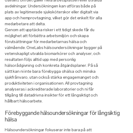
oavsett om det gäller hela arbetsplatsen eller utvalda
avdelningar. Undersökningen kan utföras både på
plats av legitimerade sjuksköterskor eller digitalt via
app och hemprovtagning, vilket gör det enkelt för alla
medarbetare att delta.
Genom att upptäcka risker i ett tidigt skede får du
möjlighet att förbättra arbetsmiljön och skapa
förutsättningar för medarbetarnas hälsa och
välmående. OneLabs hälsoundersökningar bygger på
vetenskapligt utvalda biomarkörer och analyser, och
resultaten följs alltid upp med personlig
hälsorådgivning och konkreta åtgärdsplaner. På så
sätt kan ni inte bara förebygga ohälsa och minska
sjukfrånvaro, utan också stärka engagemanget och
produktiviteten i organisationen. All provtagning
analyseras i ackrediterade laboratorier och ni får
tillgång till datadrivna insikter för ett långsiktigt och
hållbart hälsoarbete.
Förebyggande hälsoundersökningar för långsiktig
hälsa
Hälsoundersökningar fokuserar inte bara på att