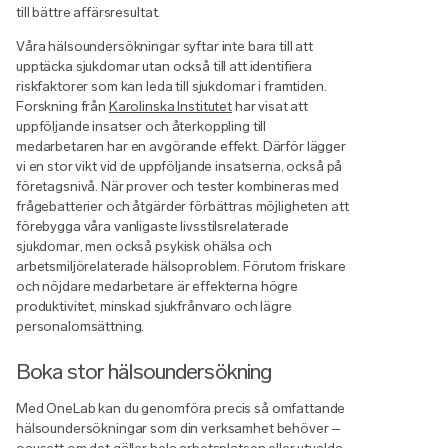
till bättre affärsresultat.
Våra hälsoundersökningar syftar inte bara till att
upptäcka sjukdomar utan också till att identifiera
riskfaktorer som kan leda till sjukdomar i framtiden.
Forskning från
Karolinska Institutet
har visat att
uppföljande insatser och återkoppling till
medarbetaren har en avgörande effekt. Därför lägger
vi en stor vikt vid de uppföljande insatserna, också på
företagsnivå. När prover och tester kombineras med
frågebatterier och åtgärder förbättras möjligheten att
förebygga våra vanligaste livsstilsrelaterade
sjukdomar, men också psykisk ohälsa och
arbetsmiljörelaterade hälsoproblem. Förutom friskare
och nöjdare medarbetare är effekterna högre
produktivitet, minskad sjukfrånvaro och lägre
personalomsättning.
Boka stor hälsoundersökning
Med OneLab kan du genomföra precis så omfattande
hälsoundersökningar som din verksamhet behöver –