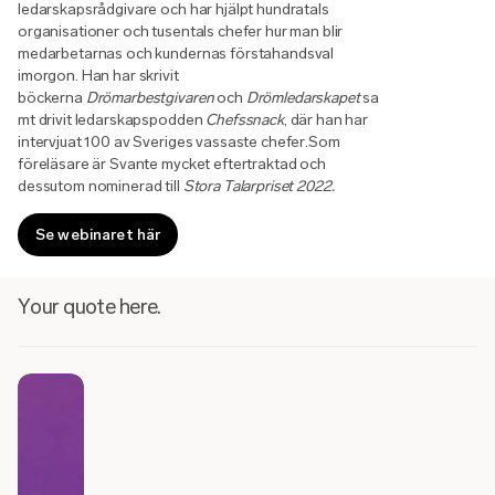
ledarskapsrådgivare och har hjälpt hundratals
organisationer och tusentals chefer hur man blir
medarbetarnas och kundernas förstahandsval
imorgon. Han har skrivit
böckerna
Drömarbestgivaren
och
Drömledarskapet
sa
mt drivit ledarskapspodden
Chefssnack
, där han har
intervjuat 100 av Sveriges vassaste chefer.Som
föreläsare är Svante mycket eftertraktad och
dessutom nominerad till
Stora Talarpriset 2022.
Se webinaret här
Your quote here.