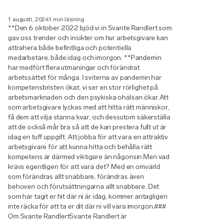
1 augusti, 2024
1 min läsning
**Den 6 oktober 2022 bjöd vi in Svante Randlert som
gav oss trender och insikter om hur arbetsgivare kan
attrahera både befintliga och potentiella
medarbetare, både idag och imorgon. **Pandemin
har medfört flera utmaningar och förändrat
arbetssättet för många. I sviterna av pandemin har
kompetensbristen ökat, vi ser en stor rörlighet på
arbetsmarknaden och den psykiska ohälsan ökar.Att
som arbetsgivare lyckas med att hitta rätt människor,
få dem att vilja stanna kvar, och dessutom säkerställa
att de också mår bra så att de kan prestera fullt ut är
idag en tuff uppgift. Att jobba för att vara en attraktiv
arbetsgivare för att kunna hitta och behålla rätt
kompetens är därmed viktigare än någonsin.Men vad
krävs egentligen för att vara det? Med en omvärld
som förändras allt snabbare, förändras även
behoven och förutsättningarna allt snabbare. Det
som har tagit er hit där ni är idag, kommer antagligen
inte räcka för att ta er dit där ni vill vara imorgon.###
Om Svante RandlertSvante Randlert är