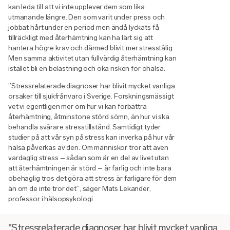
kan leda till att vi inte upplever dem som lika
utmanande längre. Den som varit under press och
jobbat hårt under en period men ändå lyckats få
tillräckligt med återhämtning kan ha lärt sig att
hantera högre krav och därmed blivit mer stresstålig.
Men samma aktivitet utan fullvärdig återhämtning kan
istället bli en belastning och öka risken för ohälsa.
”Stressrelaterade diagnoser har blivit mycket vanliga
orsaker till sjukfrånvaro i Sverige. Forskningsmässigt
vet vi egentligen mer om hur vi kan förbättra
återhämtning, åtminstone störd sömn, än hur vi ska
behandla svårare stresstillstånd. Samtidigt tyder
studier på att vår syn på stress kan inverka på hur vår
hälsa påverkas av den. Om människor tror att även
vardaglig stress – sådan som är en del av livet utan
att återhämtningen är störd – är farlig och inte bara
obehaglig tros det göra att stress är farligare för dem
än om de inte tror det”, säger Mats Lekander,
professor i hälsopsykologi.
"Stressrelaterade diagnoser har blivit mycket vanliga