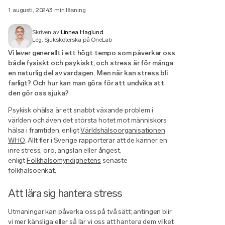
1 augusti, 2024
3 min läsning
Skriven av
Linnea Haglund
Leg. Sjuksköterska på OneLab
Vi lever generellt i ett högt tempo som påverkar oss
både fysiskt och psykiskt, och stress är för många
en naturlig del av vardagen. Men när kan stress bli
farligt? Och hur kan man göra för att undvika att
den gör oss sjuka?
Psykisk ohälsa är ett snabbt växande problem i
världen och även det största hotet mot människors
hälsa i framtiden, enligt
Världshälsoorganisationen
WHO
. Allt fler i Sverige rapporterar att de känner en
inre stress, oro, ängslan eller ångest,
enligt
Folkhälsomyndighetens
senaste
folkhälsoenkät.
Att lära sig hantera stress
Utmaningar kan påverka oss på två sätt; antingen blir
vi mer känsliga eller så lär vi oss att hantera dem vilket