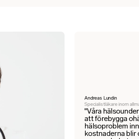
Andreas Lundin
Specialistläkare inom all
"Våra hälsounder
att förebygga oh
hälsoproblem in
kostnaderna blir 