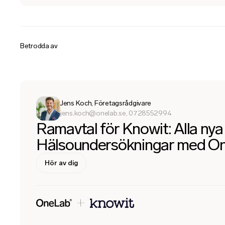
Betrodda av
Jens Koch, Företagsrådgivare
jens.koch@onelab.se, 0728552994
Ramavtal för Knowit: Alla ny
Hälsoundersökningar med O
Hör av dig