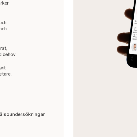
ärker
och
 och
rat,
id behov.
wit
etare.
Hälsoundersökningar