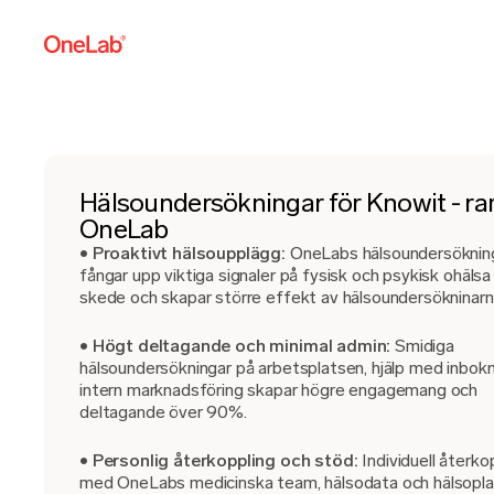
Hälsoundersökningar för Knowit - r
OneLab
•
Proaktivt hälsoupplägg:
OneLabs hälsoundersöknin
fångar upp viktiga signaler på fysisk och psykisk ohälsa 
skede och skapar större effekt av hälsoundersökninarn
•
Högt deltagande och minimal admin:
Smidiga
hälsoundersökningar på arbetsplatsen, hjälp med inbok
intern marknadsföring skapar högre engagemang och
deltagande över 90%.
•
Personlig återkoppling och stöd:
Individuell återko
med OneLabs medicinska team, hälsodata och hälsopla