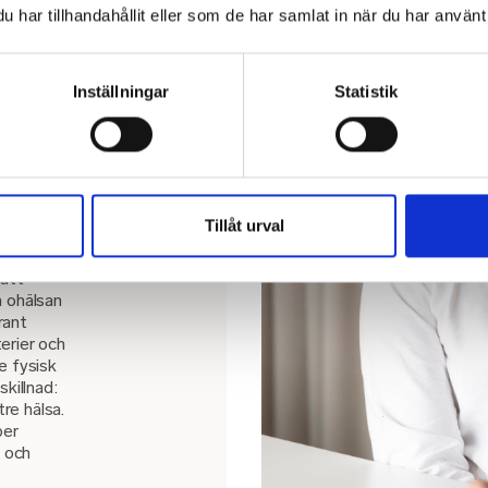
har tillhandahållit eller som de har samlat in när du har använt 
Inställningar
Statistik
Tillåt urval
 att
a ohälsan
rant
erier och
e fysisk
killnad:
tre hälsa.
per
 och