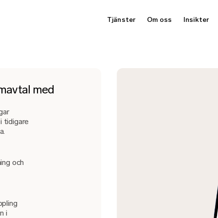
Tjänster
Om oss
Insikter
amavtal med
gar
i tidigare
a.
ning och
ppling
n i