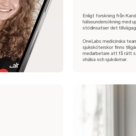
Enligt forskning från Karol
hälsoundersökning med up
stödinsatser det tillväga
OneLabs medicinska team 
sjuksköterskor finns tillgä
medarbetare att få rätt stö
ohälsa och sjukdomar.