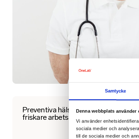
Samtycke
Preventiva hälsoundersökningar för
Denna webbplats använder 
friskare arbetsplatser
Vi använder enhetsidentifierar
sociala medier och analysera 
till de sociala medier och a