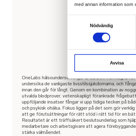
med annan information som du 
Samtyckesval
Nödvändig
Avvisa
OneLabs hälsoundersökningar är särskilt framtagna för
undersöka de vanligaste livsstilssjukdomarna, och fång
innan den går för långt. Genom en kombination av nogg
utvalda blodprover, vetenskapligt förankrade frågebatt
uppföljande insatser fångar vi upp tidiga tecken på båd
och psykisk ohälsa. Fokus ligger på det som gör verklig s
att ge förutsättningar för rätt stöd i rätt tid för en bät
Resultatet är ett träffsäkert beslutsunderlag som hjäl
medarbetare och arbetsgivare att agera förebyggande
stärka välmåendet.