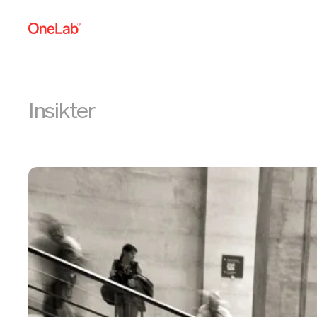
Insikter