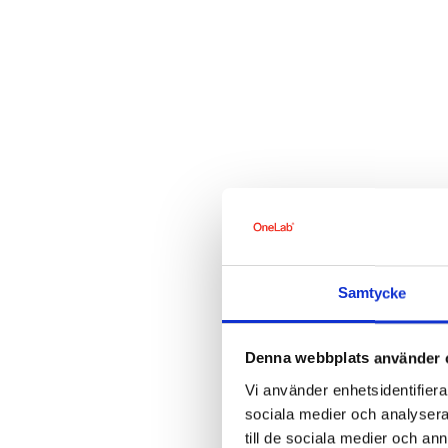
Samtycke
Denna webbplats använder 
Vi använder enhetsidentifierar
sociala medier och analysera 
till de sociala medier och a