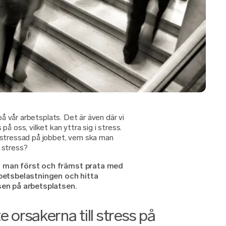
på vår arbetsplats. Det är även där vi
å oss, vilket kan yttra sig i stress.
 stressad på jobbet, vem ska man
 stress?
a man först och främst prata med
rbetsbelastningen och hitta
sen på arbetsplatsen.
e orsakerna till stress på