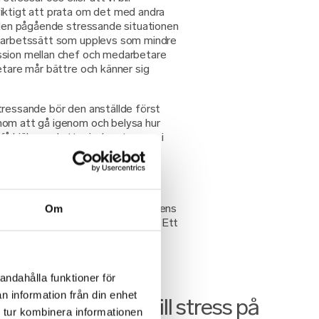
iktigt att prata om det med andra
a den pågående stressande situationen
t arbetssätt som upplevs som mindre
ssion mellan chef och medarbetare
etare mår bättre och känner sig
tressande bör den anställde först
nom att gå igenom och belysa hur
få hjälp med att minska stressen i
elvis reducera antalet
chef inte är tillräcklig, eller om
taget, ska det finnas ett
man kan vända sig till.
nd reducera den enskilda individens
Om
dens talan inför chef och ledning. Ett
retagshälsovården för att få de
era och reducera den upplevda
andahålla funktioner för
n information från din enhet
are förhålla sig till stress på
 tur kombinera informationen