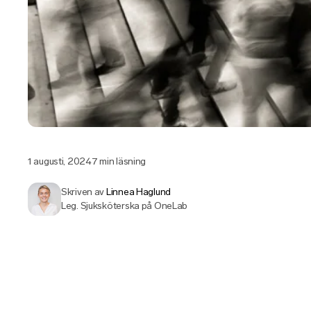
1 augusti, 2024
7 min läsning
Skriven av
Linnea Haglund
Leg. Sjuksköterska på OneLab