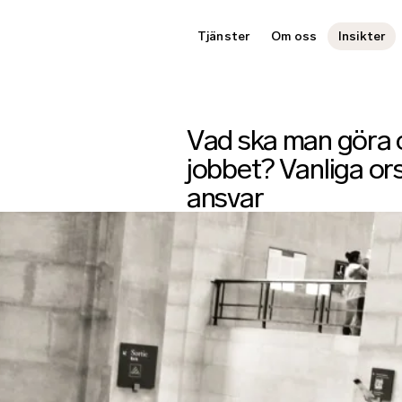
Tjänster
Om oss
Insikter
Vad ska man göra 
jobbet? Vanliga or
ansvar