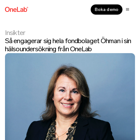
Boka demo
Insikter
Så engagerar sig hela fondbolaget Öhman i sin
hälsoundersökning från OneLab