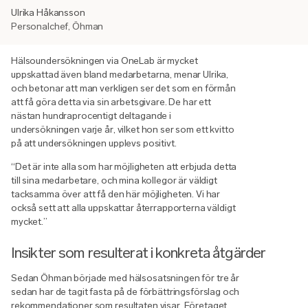
Ulrika Håkansson
Personalchef, Öhman
Hälsoundersökningen via OneLab är mycket
uppskattad även bland medarbetarna, menar Ulrika,
och betonar att man verkligen ser det som en förmån
att få göra detta via sin arbetsgivare. De har ett
nästan hundraprocentigt deltagande i
undersökningen varje år, vilket hon ser som ett kvitto
på att undersökningen upplevs positivt.
“Det är inte alla som har möjligheten att erbjuda detta
till sina medarbetare, och mina kollegor är väldigt
tacksamma över att få den här möjligheten. Vi har
också sett att alla uppskattar återrapporterna väldigt
mycket.”
Insikter som resulterat i konkreta åtgärder
Sedan Öhman började med hälsosatsningen för tre år
sedan har de tagit fasta på de förbättringsförslag och
rekommendationer som resultaten visar. Företaget