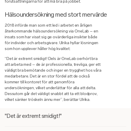
förutsättningarna för att må bra på jobbet.
Hälsoundersökning med stort mervärde
2018 införde man som ett led i arbetet en årligen
återkommande hälsoundersökning via OneLab – en
insats som har visat sig ge ovärderliga insikter både
för individer och arbetsgivare. Ulrika hyllar lösningen
som hon upplever håller hög kvalitet:
“Det är extremt smidigt! Dels är OneLab oerhört bra
att arbeta med – de är professionella, trevliga, ger ett
väldigt bra bemötande och inger en trygghet hos våra
medarbetare. Det är en stor fördel att de också
kommer till kontoret för att genomföra
undersökningen, vilket underlättar för alla att delta.
Dessutom går det väldigt snabbt att ta ett blodprov,
vilket sänker tröskeln ännu mer”, berättar Ulrika.
"Det är extremt smidigt!"