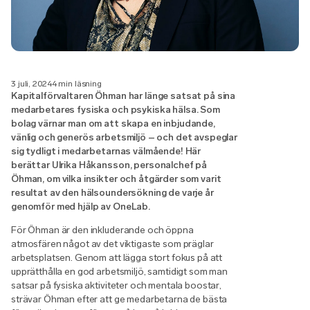
3 juli, 2024
4 min läsning
Kapitalförvaltaren Öhman har länge satsat på sina
medarbetares fysiska och psykiska hälsa. Som
bolag värnar man om att skapa en inbjudande,
vänlig och generös arbetsmiljö – och det avspeglar
sig tydligt i medarbetarnas välmående! Här
berättar Ulrika Håkansson, personalchef på
Öhman, om vilka insikter och åtgärder som varit
resultat av den hälsoundersökning de varje år
genomför med hjälp av OneLab.
För Öhman är den inkluderande och öppna
atmosfären något av det viktigaste som präglar
arbetsplatsen. Genom att lägga stort fokus på att
upprätthålla en god arbetsmiljö, samtidigt som man
satsar på fysiska aktiviteter och mentala boostar,
strävar Öhman efter att ge medarbetarna de bästa