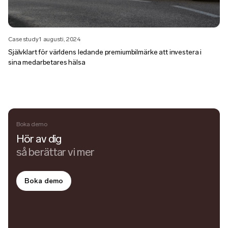
Case study
1 augusti, 2024
Självklart för världens ledande premiumbilmärke att investera i
sina medarbetares hälsa
Boka demo
Hör av dig
så berättar vi mer
Boka demo