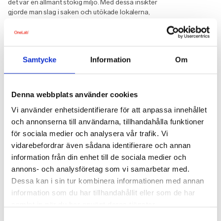
det var en allmänt stökig miljö. Med dessa insikter
gjorde man slag i saken och utökade lokalerna,
skapade mindre, tysta rum, bättre vilorum och fler
mötesrum. Åtgärderna bidrog snabbt till att skapa lugn
och ro och en bättre arbetsmiljö på kontoret.
På grund av coronapandemin har Öhmans
Samtycke
Information
Om
medarbetare under 2020 jobbat både på distans och
från kontoret i omväxlande perioder, vilket ställer
andra krav på arbetsmiljön.
Denna webbplats använder cookies
“Just nu är allting såklart lite svårare, då vi har mindre
Vi använder enhetsidentifierare för att anpassa innehållet
möjlighet att åstadkomma saker tillsammans. Men
och annonserna till användarna, tillhandahålla funktioner
som arbetsgivare har vi ansvar för arbetsmiljön även i
för sociala medier och analysera vår trafik. Vi
hemmet, och det är väldigt viktigt för oss att kunna
tillgodose allt medarbetarna behöver här. Vi har till
vidarebefordrar även sådana identifierare och annan
exempel en fantastisk IT-avdelning och
information från din enhet till de sociala medier och
kontorsservice som budar hem utrustning till
annons- och analysföretag som vi samarbetar med.
kollegorna. Det gör att vi kan fortsätta vara en väldigt
Dessa kan i sin tur kombinera informationen med annan
bra arbetsplats, även på distans!” säger Ulrika stolt.
information som du har tillhandahållit eller som de har
Proaktivitet kring hälsan viktigare än någonsin
samlat in när du har använt deras tjänster.
Samtyckesval