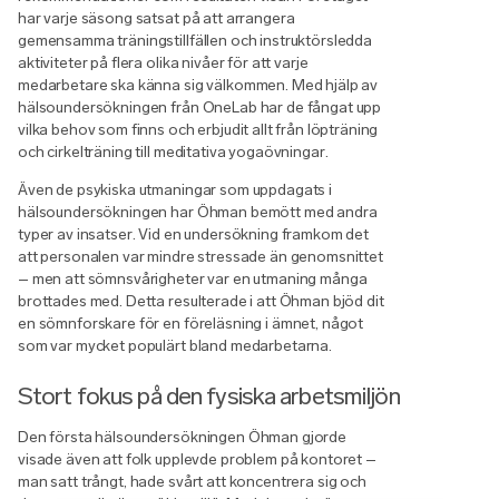
har varje säsong satsat på att arrangera
gemensamma träningstillfällen och instruktörsledda
aktiviteter på flera olika nivåer för att varje
medarbetare ska känna sig välkommen. Med hjälp av
hälsoundersökningen från OneLab har de fångat upp
vilka behov som finns och erbjudit allt från löpträning
och cirkelträning till meditativa yogaövningar.
Även de psykiska utmaningar som uppdagats i
hälsoundersökningen har Öhman bemött med andra
typer av insatser. Vid en undersökning framkom det
att personalen var mindre stressade än genomsnittet
– men att sömnsvårigheter var en utmaning många
brottades med. Detta resulterade i att Öhman bjöd dit
en sömnforskare för en föreläsning i ämnet, något
som var mycket populärt bland medarbetarna.
Stort fokus på den fysiska arbetsmiljön
Den första hälsoundersökningen Öhman gjorde
visade även att folk upplevde problem på kontoret –
man satt trångt, hade svårt att koncentrera sig och