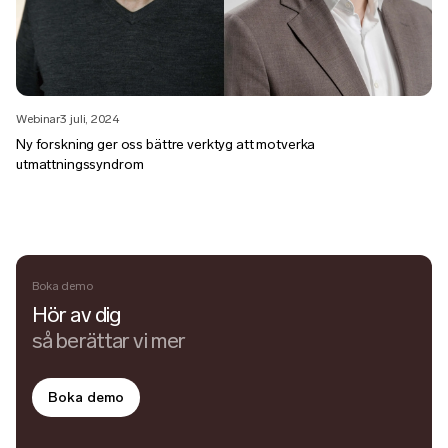
Webinar
3 juli, 2024
Ny forskning ger oss bättre verktyg att motverka
utmattningssyndrom
Boka demo
Hör av dig
så berättar vi mer
Boka demo