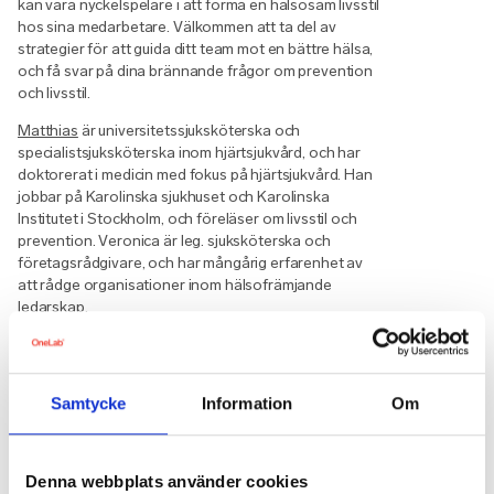
kan vara nyckelspelare i att forma en hälsosam livsstil
hos sina medarbetare. Välkommen att ta del av
strategier för att guida ditt team mot en bättre hälsa,
och få svar på dina brännande frågor om prevention
och livsstil.
Matthias
är universitetssjuksköterska och
specialistsjuksköterska inom hjärtsjukvård, och har
doktorerat i medicin med fokus på hjärtsjukvård. Han
jobbar på Karolinska sjukhuset och Karolinska
Institutet i Stockholm, och föreläser om livsstil och
prevention. Veronica är leg. sjuksköterska och
företagsrådgivare, och har mångårig erfarenhet av
att rådge organisationer inom hälsofrämjande
ledarskap.
Samtycke
Information
Om
Nästa läsning
Denna webbplats använder cookies