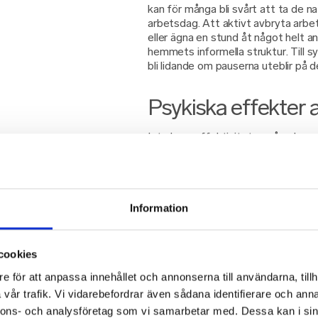
kan för många bli svårt att ta de n
arbetsdag. Att aktivt avbryta arbe
eller ägna en stund åt något helt an
hemmets informella struktur. Till s
bli lidande om pauserna uteblir på d
Psykiska effekter 
Inte bara effektiviteten påverkas p
behöver vi ta det psykiska välmåen
vilken risk distansarbete kan inneb
det vanligt att en arbetsdag består 
man automatiskt interagerar med a
däremot vara precis tvärtom. När du
Information
som i vanliga fall innebär många st
programmering, skrivande eller likna
och rörelse helt och hållet och fas
cookies
sin tur kan snabbt leda till trötthet.
e för att anpassa innehållet och annonserna till användarna, tillh
Även distansmöten kan vara uttrött
vår trafik. Vi vidarebefordrar även sådana identifierare och anna
möten tar du ofta mikropauser uta
nnons- och analysföretag som vi samarbetar med. Dessa kan i sin