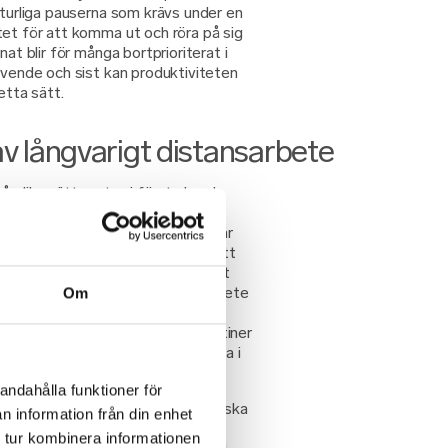
aturliga pauserna som krävs under en
tet för att komma ut och röra på sig
nat blir för många bortprioriterat i
yvende och sist kan produktiviteten
etta sätt.
av långvarigt distansarbete
å olika sätt – utan i första hand
det i beaktande när vi utvärderar
ära för medarbetarna. För många är
av flera olika möten, vilket gör att
ndra människor. För andra kan det
 har ett väldigt självständigt arbete
Om
illasittande timmar – så som
nde, är det lätt hänt att tappa rutiner
tna framför den där skärmen. Detta i
andahålla funktioner för
ande på ett helt nytt sätt. I fysiska
n information från din enhet
n att veta om det – du tar upp
 tur kombinera informationen