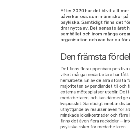
Efter 2020 har det blivit allt me
påverkar oss som människor på f
psykiska. Samtidigt finns det 
drar nytta av. Det senaste året 
samhället och inom många organi
organisation och vad har du för
Den främsta förde
Det finns flera uppenbara positiva 
vilket många medarbetare har fått 
hemarbete. En av de allra största f
majoriteten av pendlandet till och 
externa mötesplatser uteblir. Detta
medarbetaren, och kan därmed ge ö
livspusslet. Samtidigt innebär dist
utnyttjande av resurser även för a
minskade lokalkostnader och färr
finns det även flera nackdelar – in
psykiska risker för medarbetaren.