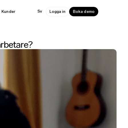
Sv
Kunder
Logga in
Boka demo
arbetare?