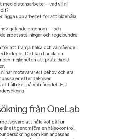
t med distansarbete – vad vill ni
dit?
r lägga upp arbetet för att bibehålla
ehov gällande ergonomi – och
rade arbetsställningar och regelbundna
 för att främja hälsa och välmående i
med kollegor. Det kan handla om
 och möjligheten att prata direkt
en.
a ni har motsvarar ert behov och era
npassa er efter tekniken.
tt hålla koll på välmåendet. Ett
undersökning
rsökning från OneLab
betsgivare att hålla koll på hur
 är att genomföra en hälsokontroll.
soundersökning som kan anpassas