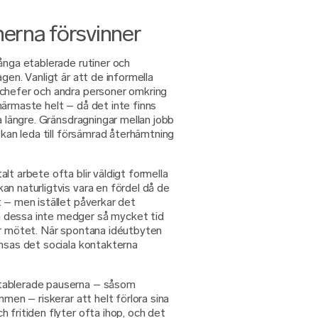
nerna försvinner
ånga etablerade rutiner och
gen. Vanligt är att de informella
 chefer och andra personer omkring
närmaste helt – då det inte finns
a längre. Gränsdragningar mellan jobb
 kan leda till försämrad återhämtning
lt arbete ofta blir väldigt formella
n naturligtvis vara en fördel då de
 – men istället påverkar det
 dessa inte medger så mycket tid
er mötet. När spontana idéutbyten
änsas det sociala kontakterna
tablerade pauserna – såsom
mmen – riskerar att helt förlora sina
 fritiden flyter ofta ihop, och det