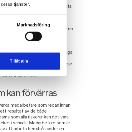
ller anteckningsblock, flackar med
deras tjänster.
tc. Vid distansmöten faller sig detta
liga psykiska effekter av
Marknadsföring
e rutiner och ensamhet kan orsaka en
are. Odefinierade strukturer i
ter och det går även att se hur
ven själva orsaken till långvarigt
n globala coronapandemin, kan bygga
ss och depression – i och med oro
Tillåt alla
 såsom uppsägningar, lönesänkningar
får en klar inverkan på
e som medarbetare.
m kan förvärras
verka medarbetare som redan innan
ett resultat av de både
rna som alla riskerar kan det vara
rycket i schack. Medarbetare som är
ker av att arbeta hemifrån under en