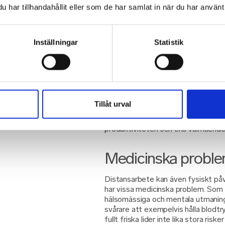
kaffekoppen, du pillar med penna e
har tillhandahållit eller som de har samlat in när du har använt 
blicken, tittar ut genom fönstret, e
inte alls lika naturligt.
Det går även att urskilja mer allvar
Inställningar
Statistik
distansarbete – där såväl bristand
ökande psykisk ohälsa hos medarbet
vardagen kan leda till sömnsvårighe
alkoholproblemen riskerar att öka. Ä
distansarbete, som i fallet med de
på en redan befintlig ångest, stre
Tillåt urval
över jobbrelaterade konsekvenser,
och sämre förmåner. Detta i sin tur 
produktiviteten och ens välmåend
Medicinska proble
Distansarbete kan även fysiskt på
har vissa medicinska problem. Som 
hälsomässiga och mentala utmaninga
svårare att exempelvis hålla blodt
fullt friska lider inte lika stora ris