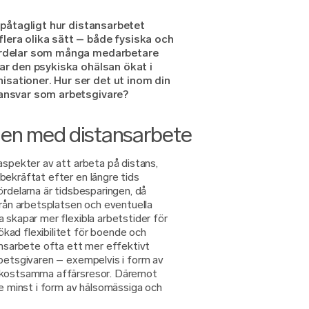
r påtagligt hur distansarbetet
lera olika sätt – både fysiska och
fördelar som många medarbetare
har den psykiska ohälsan ökat i
sationer. Hur ser det ut inom din
 ansvar som arbetsgivare?
len med distansarbete
aspekter av att arbeta på distans,
bekräftat efter en längre tids
ördelarna är tidsbesparingen, då
från arbetsplatsen och eventuella
 skapar mer flexibla arbetstider för
kad flexibilitet för boende och
ansarbete ofta ett mer effektivt
rbetsgivaren – exempelvis i form av
e kostsamma affärsresor. Däremot
te minst i form av hälsomässiga och