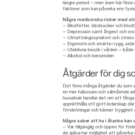
längre period – men även här finn
faktorer som kan påverka ens fysisk
Några medicinska risker med stil
– Blodfetter, blodsocker och blodt
– Depression samt ångest och oro
– Utmattningssyndrom och stress
– Ergonomi och smärta i rygg, axla
– Uteblivna besök i vården – både
– Alkohol och beroenden
Åtgärder för dig s
Det finns många åtgärder du som a
en mer hälsosam och välmående arbe
huvudsak handlar det om att fånga 
upprätthålla ett gott ledarskap där
förväntningar och känner trygghet a
Några saker att ha i åtanke kan 
– Var tillgänglig och öppen för för
de själva har möjlighet att påverka 