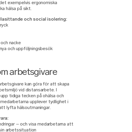
s det exempelvis ergonomiska
a hälsa på sikt.
lasittande och social isolering:
ryck
r och nacke
 nya och uppföljningsbesök
om arbetsgivare
rbetsgivare kan göra för att skapa
tsmiljö vid distansarbete. I
upp tidiga tecken på ohälsa och
 medarbetarna upplever tydlighet i
tt lyfta hälsoutmaningar.
vara:
ändringar – och visa medarbetarna att
sin arbetssituation