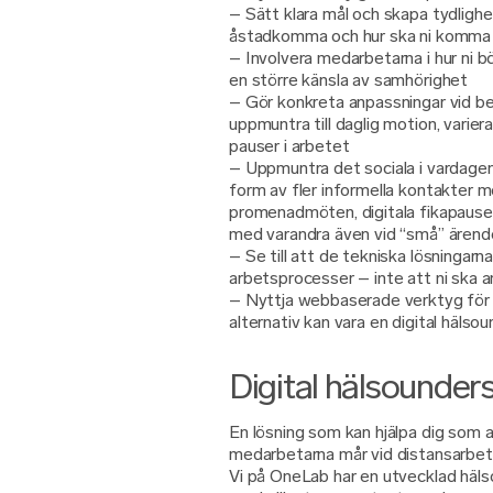
– Sätt klara mål och skapa tydlighe
åstadkomma och hur ska ni komma 
– Involvera medarbetarna i hur ni bö
en större känsla av samhörighet
– Gör konkreta anpassningar vid b
uppmuntra till daglig motion, varie
pauser i arbetet
– Uppmuntra det sociala i vardagen
form av fler informella kontakter 
promenadmöten, digitala fikapauser
med varandra även vid “små” ärend
– Se till att de tekniska lösningarn
arbetsprocesser – inte att ni ska a
– Nyttja webbaserade verktyg för a
alternativ kan vara en digital hälso
Digital hälsounde
En lösning som kan hjälpa dig som ar
medarbetarna mår vid distansarbete
Vi på OneLab har en utvecklad häl