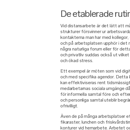
De etablerade ruti
Vid distansarbete är det lätt att m
strukturer försvinner ur arbetsvarda
kontakterna man har med kollegor,
och på arbetsplatsen upphör i det 
några naturliga forum eller för dett
och privatliv suddas också ut vilket
och ökad stress.
Ett exempel är möten som vid digita
och med specifika agendor. Detta ka
kan effektiviseras rent tidsmässigt
medarbetarnas sociala umgänge då
för informella samtal före och eft
och personliga samtal uteblir begr
ofrivilligt.
Även de på många arbetsplatser e
fikaraster, lunchen och friskvårdsti
konturer vid hemarbete. Arbetet och