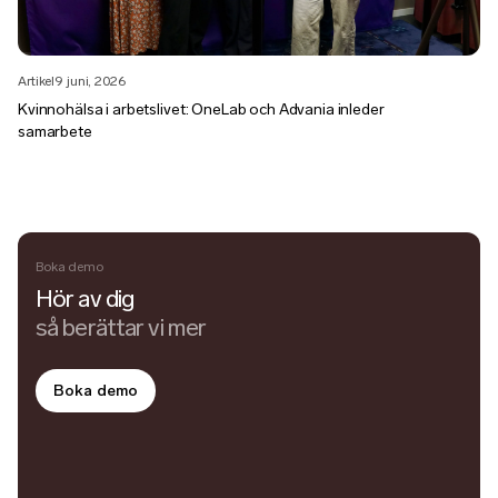
Artikel
9 juni, 2026
Kvinnohälsa i arbetslivet: OneLab och Advania inleder
samarbete
Boka demo
Hör av dig
så berättar vi mer
Boka demo