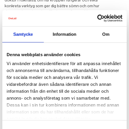
doktor i folkhälsa, om hur kroppen fungerar och vilka
konkreta verktyg som ger dig bättre sömn och om hur
du som arbetsgivare kan förebygga sömnproblem
hos medarbetare.
Om Helena Schiller
Helena Schiller är doktor i
folkhälsa med bakgrund inom psykologi. Hon har i
Samtycke
Information
Om
flera år forskat om kopplingarna mellan sömn, stress,
hälsa och arbete vid Stressforskningsinstitutet i
Stockholm. 2018 släppte Helena boken Sömnpusslet
Denna webbplats använder cookies
som grundar sig på omfattande forskning kring sömn,
stress och arbete.
Vi använder enhetsidentifierare för att anpassa innehållet
och annonserna till användarna, tillhandahålla funktioner
för sociala medier och analysera vår trafik. Vi
vidarebefordrar även sådana identifierare och annan
information från din enhet till de sociala medier och
Nästa läsning
annons- och analysföretag som vi samarbetar med.
Dessa kan i sin tur kombinera informationen med annan
information som du har tillhandahållit eller som de har
samlat in när du har använt deras tjänster.
Samtyckesval