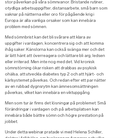
stor påverkan på våra sömnvanor. Bristande rutiner,
otydliga arbetsuppgifter, distansarbete, små barn som
vaknar på nätterna eller oro för pågående krig i
Europa är alla vanliga orsaker som kan innebära
problem med sömnen.
Med sömnbrist kan det bli svårare att klara av
uppgifter i vardagen, koncentrera sig och att komma
ihåg saker. Känslorna kan också svänga mer och det
är lätt hänt att överreagera och lättare bli arg, ledsen
eller irriterad. Men inte nog med det. Vid kronisk
sömnstörning ökar risken att drabbas av psykisk
ohälsa, att utveckla diabetes typ 2 och att hjärt- och
kärlsystemet påverkas. Och redan efter ett par nätter
av en rubbad dygnsrytm kan ämnesomsättningen
påverkas, vilket kan innebära en viktuppgång.
Men som tur är finns det lösningar på problemet. Små
förändringar i vardagen och på arbetsplatsen kan
innebära både bättre sömn och högre prestation på
jobbet.
Under detta webinar pratade vi med Helena Schiller,