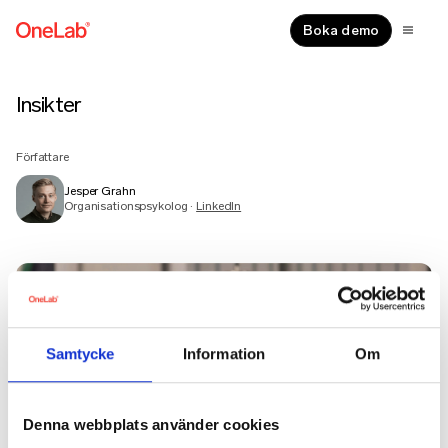
Boka demo
Jesper Grahn – författare
Insikter
Författare
Jesper Grahn
Organisationspsykolog ·
LinkedIn
Samtycke
Information
Om
Denna webbplats använder cookies