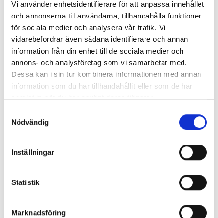
Vi använder enhetsidentifierare för att anpassa innehållet
och annonserna till användarna, tillhandahålla funktioner
för sociala medier och analysera vår trafik. Vi
vidarebefordrar även sådana identifierare och annan
information från din enhet till de sociala medier och
Artikel
7 oktober, 2024
annons- och analysföretag som vi samarbetar med.
Vem bär ansvaret för medarbetarnas engagemang?
Dessa kan i sin tur kombinera informationen med annan
information som du har tillhandahållit eller som de har
samlat in när du har använt deras tjänster.
Samtyckesval
Nödvändig
Boka demo
Hör av dig
så berättar vi mer
Inställningar
Boka demo
Statistik
Marknadsföring