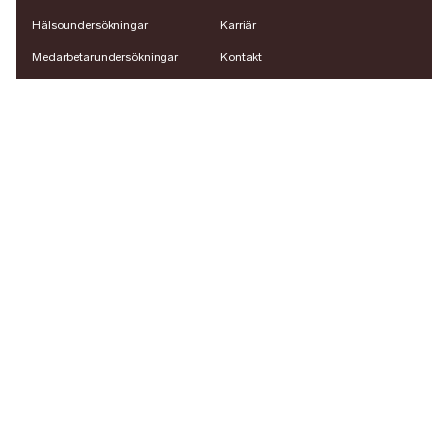
Hälsoundersökningar
Karriär
Medarbetarundersökningar
Kontakt
Hälsoprogrammet
LinkedIn
Sjuk & friskanmälan
App Store
Hemkit
Google Play
Företagshälsovård
Om oss
Healthy Place to Work
Insikter
Vanliga frågor Medarbetare
Vanliga frågor Arbetsgivare
© 2026 OneLab AB
Integritetspolicy
Cookies