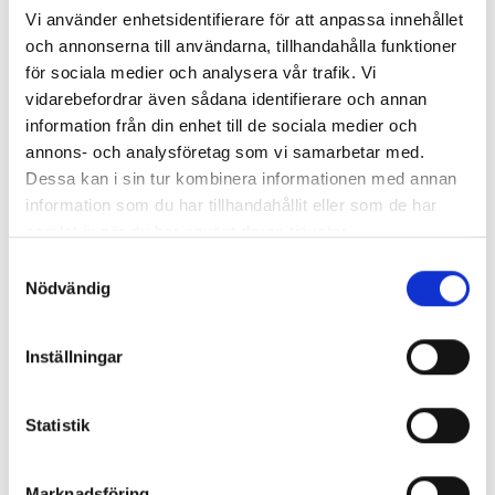
Vi använder enhetsidentifierare för att anpassa innehållet
och annonserna till användarna, tillhandahålla funktioner
för sociala medier och analysera vår trafik. Vi
vidarebefordrar även sådana identifierare och annan
information från din enhet till de sociala medier och
Artikel
25 februari, 2026
annons- och analysföretag som vi samarbetar med.
Vad lärde vi oss av Hälsogåtan på jobbet med Anders
Wallensten?
Dessa kan i sin tur kombinera informationen med annan
information som du har tillhandahållit eller som de har
samlat in när du har använt deras tjänster.
Samtyckesval
Nödvändig
Boka demo
Hör av dig
Inställningar
så berättar vi mer
Statistik
Boka demo
Marknadsföring