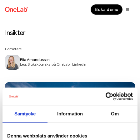
Boka demo
Ella Amandusson – författare på One
Insikter
Författare
Ella Amandusson
Leg. Sjuksköterska på OneLab ·
LinkedIn
Samtycke
Information
Om
Denna webbplats använder cookies