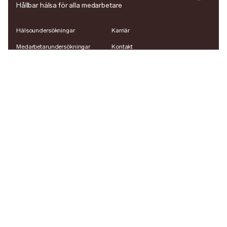
Hållbar hälsa för alla medarbetare
Hälsoundersökningar
Karriär
Medarbetarundersökningar
Kontakt
Hälsoprogrammet
LinkedIn
Sjuk & friskanmälan
App Store
Hemkit
Google Play
Företagshälsovård
Om oss
Healthy Place to Work
Insikter
Vanliga frågor Medarbetare
Vanliga frågor Arbetsgivare