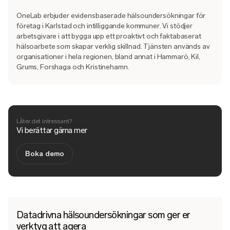
OneLab erbjuder evidensbaserade hälsoundersökningar för
företag i Karlstad och intilliggande kommuner. Vi stödjer
arbetsgivare i att bygga upp ett proaktivt och faktabaserat
hälsoarbete som skapar verklig skillnad. Tjänsten används av
organisationer i hela regionen, bland annat i Hammarö, Kil,
Grums, Forshaga och Kristinehamn.
Låter det intressant?
Vi berättar gärna mer
Boka demo
Datadrivna hälsoundersökningar som ger er
verktyg att agera