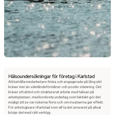
Hälsoundersökningar för företag i Karlstad
Att behålla medarbetare friska och engagerade på lång sikt
kräver mer än välmåndeförmåner och positiv stämning. Det
kräver ett aktivt och strukturerat arbete med hälsan på
arbetsplatsen, med konkreta underlag som faktiskt gör det
möjligt att se var riskerna finns och om insatserna ger effekt.
För arbetsgivare i Karlstad som vill ta det ansvaret på allvar
börjar det med rätt verktyg.