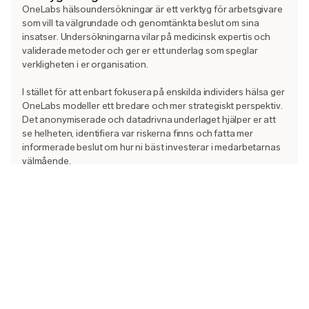
OneLabs hälsoundersökningar är ett verktyg för arbetsgivare
som vill ta välgrundade och genomtänkta beslut om sina
insatser. Undersökningarna vilar på medicinsk expertis och
validerade metoder och ger er ett underlag som speglar
verkligheten i er organisation.
I stället för att enbart fokusera på enskilda individers hälsa ger
OneLabs modeller ett bredare och mer strategiskt perspektiv.
Det anonymiserade och datadrivna underlaget hjälper er att
se helheten, identifiera var riskerna finns och fatta mer
informerade beslut om hur ni bäst investerar i medarbetarnas
välmående.
Vad ni får som arbetsgivare
Med OneLabs hälsoundersökningar får företag i Karlstad:
Tidig identifiering av hälsorisker innan de leder till
sjukfrånvaro
Datadrivna insikter som stärker HR och ledningens
beslutsfattande