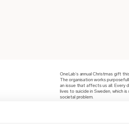
OneLab’s annual Christmas gift thi
The organisation works purposefull
an issue that affects us all. Every 
lives to suicide in Sweden, which is
societal problem.
At OneLab, we identify and meet e
or suicidal thoughts on a daily basi
important to us. Through our gift, 
Zero’s important work of raising aw