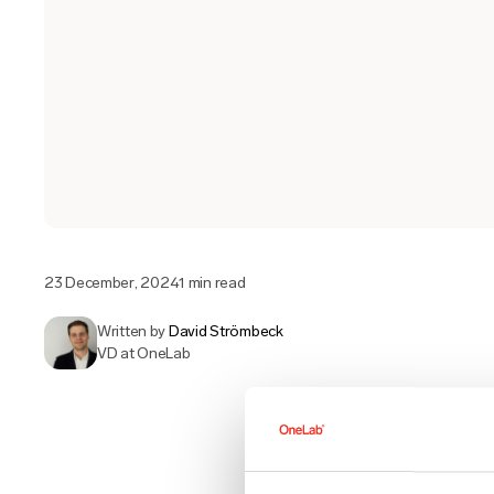
23 December, 2024
1 min read
Written by
David Strömbeck
VD at OneLab