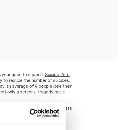
s year goes to support
Suicide Zero
.
y to reduce the number of suicides,
day, an average of 4 people lose their
 not only a personal tragedy but a
mployees with severe mental illness
s, which makes the issue extra
we want to contribute to Suicide
areness of the issue, identifying