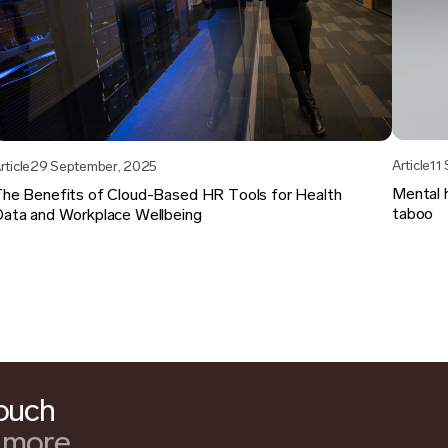
Article
11
rticle
29 September, 2025
Mental h
he Benefits of Cloud-Based HR Tools for Health
taboo
ata and Workplace Wellbeing
touch
n more