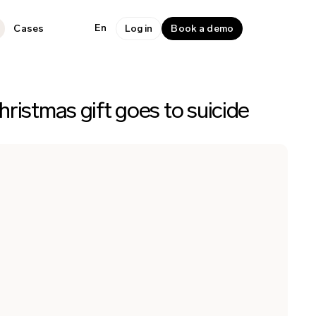
En
Cases
Log in
Book a demo
ristmas gift goes to suicide