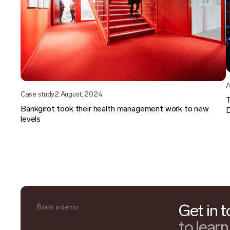
A
Case study
2 August, 2024
T
Bankgirot took their health management work to new
D
levels
Get in 
Book a demo
to lear