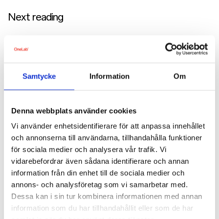
Next reading
Samtycke
Information
Om
Denna webbplats använder cookies
Vi använder enhetsidentifierare för att anpassa innehållet
och annonserna till användarna, tillhandahålla funktioner
för sociala medier och analysera vår trafik. Vi
vidarebefordrar även sådana identifierare och annan
information från din enhet till de sociala medier och
annons- och analysföretag som vi samarbetar med.
Case study
2 July, 2019
Dessa kan i sin tur kombinera informationen med annan
Grant Thornton increased participation with OneLab
information som du har tillhandahållit eller som de har