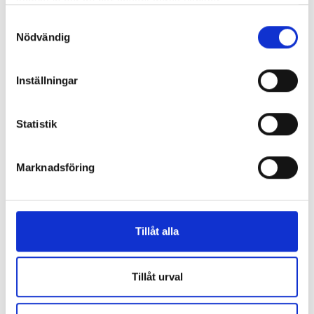
samlat in när du har använt deras tjänster.
Samtyckesval
Nödvändig
Inställningar
Statistik
Marknadsföring
Article
29 September, 2025
The Benefits of Cloud-Based HR Tools for Health Data and
Workplace Wellbeing
Tillåt alla
Tillåt urval