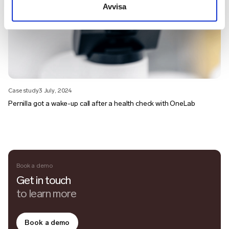
Avvisa
Case study
3 July, 2024
Pernilla got a wake-up call after a health check with OneLab
Book a demo
Get in touch
to learn more
Book a demo