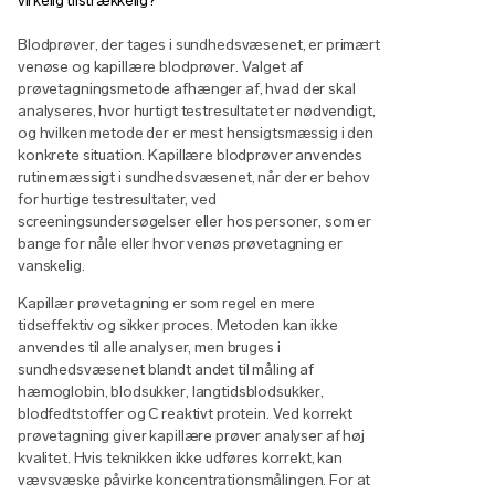
virkelig tilstrækkelig?
Blodprøver, der tages i sundhedsvæsenet, er primært
venøse og kapillære blodprøver. Valget af
prøvetagningsmetode afhænger af, hvad der skal
analyseres, hvor hurtigt testresultatet er nødvendigt,
og hvilken metode der er mest hensigtsmæssig i den
konkrete situation. Kapillære blodprøver anvendes
rutinemæssigt i sundhedsvæsenet, når der er behov
for hurtige testresultater, ved
screeningsundersøgelser eller hos personer, som er
bange for nåle eller hvor venøs prøvetagning er
vanskelig.
Kapillær prøvetagning er som regel en mere
tidseffektiv og sikker proces. Metoden kan ikke
anvendes til alle analyser, men bruges i
sundhedsvæsenet blandt andet til måling af
hæmoglobin, blodsukker, langtidsblodsukker,
blodfedtstoffer og C reaktivt protein. Ved korrekt
prøvetagning giver kapillære prøver analyser af høj
kvalitet. Hvis teknikken ikke udføres korrekt, kan
vævsvæske påvirke koncentrationsmålingen. For at