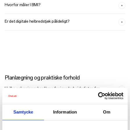
Hvorfor måler I BMI?
Er det digitale helbredstjek pålideligt?
Planlægning og praktiske forhold
Hvilke oplysninger har I brug for i medarbejderlisten før
helbredsundersøgelserne?
Er det muligt at tilføje flere medarbejdere til
Samtycke
Information
Om
helbredsundersøgelserne senere, også efter at datoerne er
fastlagt?