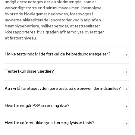
undgå dette udtages der en blodmængde, som er
væsentligt større end minimumsvolumen. Hæmolyse,
hvor røde blodlegemer nedbrydes, forebygges i
moderne akkrediterede laboratorier ved hjælp af en
hæmolysebarriere, hvilket betyder, at testresultater
ikke rapporteres, hvis graden af hæmolyse overstiger
et fastsat niveau.
Hvilke tests indgår i de forskellige helbredsundersøgelser?
Tester I kun disse værdier?
Kan vi få foretaget yderligere tests på de prøver, der indsamles?
Hvorfor indgår PSA screening ikke?
Hvorfor udfører I ikke syns, høre og fysiske tests?