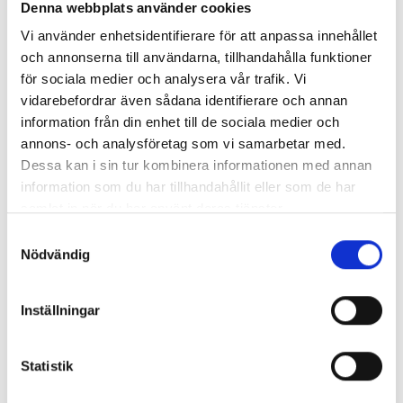
Denna webbplats använder cookies
Kan vi booke flere datoer, hvis mange af vores medarbejdere
Vi använder enhetsidentifierare för att anpassa innehållet
ikke kan deltage på de planlagte dage?
och annonserna till användarna, tillhandahålla funktioner
för sociala medier och analysera vår trafik. Vi
Kan vi få en oversigt over de tider, der er reserveret til vores
vidarebefordrar även sådana identifierare och annan
medarbejdere?
information från din enhet till de sociala medier och
annons- och analysföretag som vi samarbetar med.
Hvordan ombooker eller aflyser jeg en medarbejders tid?
Dessa kan i sin tur kombinera informationen med annan
information som du har tillhandahållit eller som de har
Kontakter I medarbejderne for rådgivning efter
samlat in när du har använt deras tjänster.
helbredsundersøgelsen?
Samtyckesval
Nödvändig
Inställningar
Statistik
HR-platformen