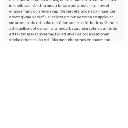
in feedback från dina medarbetare om arbetsmiljö, trivsel,
engagemang och ledarskap. Medarbetarundersökningar ger
arbetsgivare värdefulla insikter om hur personalen upplever
sin arbetsplats och vilka områden som kan förbättras. Genom
att regelbundet genomföra medarbetarundersökningar får du
ett faktabaserat underlag för att utveckla organisationen,
stärka arbetsmiljön och öka medarbetarnas engagemang.
Resultaten hjälper dig att fatta bättre beslut, förebygga ohälsa
och skapa en mer attraktiv arbetsplats.
Läs mer om medarbetarundersökningar
En intuitiv medarbetarupplevelse
Att besvara en medarbetarundersökning behöver vara enkelt,
intuitivt, och fritt från barriärer.
Genom ett tydligt gränssnitt, intuitiva svarsskalor, och smart
responsivitet för när vi vill att medarbetarna utvecklar sina
svar, säkerställer vi att så många som möjligt tar chansen att