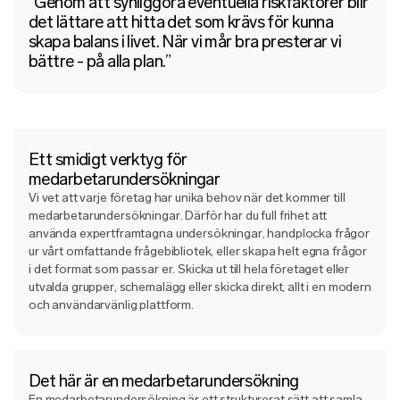
“Genom att synliggöra eventuella riskfaktorer blir
det lättare att hitta det som krävs för kunna
skapa balans i livet. När vi mår bra presterar vi
bättre - på alla plan.”
Ett smidigt verktyg för
medarbetarundersökningar
Vi vet att varje företag har unika behov när det kommer till
medarbetarundersökningar. Därför har du full frihet att
använda expertframtagna undersökningar, handplocka frågor
ur vårt omfattande frågebibliotek, eller skapa helt egna frågor
i det format som passar er. Skicka ut till hela företaget eller
utvalda grupper, schemalägg eller skicka direkt, allt i en modern
och användarvänlig plattform.
Det här är en medarbetarundersökning
En medarbetarundersökning är ett strukturerat sätt att samla